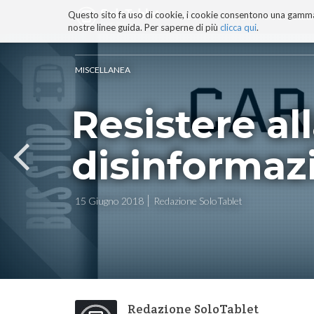
Questo sito fa uso di cookie, i cookie consentono una gamma di
BLOG
TECNOCONSAPEVOLEZZ
nostre linee guida. Per saperne di più
clicca qui
.
Salta
ai
contenuti.
MISCELLANEA
|
Salta
Resistere al
alla
navigazione
disinformaz
15 Giugno 2018
Redazione SoloTablet
Redazione SoloTablet