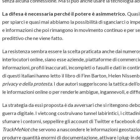
senza alcuna connessione. Ma si può anche usare la tecnologia ad
La difesa è necessaria perché il potere è asimmetrico.
Quasi
per spiarci e quasi mai abbiamo la possibilità di sganciarci o im
e informazioni che poi rimangono in movimento continuo e per s
predittivo che ne viene fatto.
La resistenza sembra essere la scelta praticata anche dai numerosi
interlocutori online, siano esse aziende, piattaforme di commerci
informazioni, profili inaccurati, incompleti o fasulli e dati in con
di questi italiani hanno letto il libro di Finn Barton, Helen Nisse
privacy e della protesta
. I due autori suggeriscono la tattica del
le informazioni online o per renderle ambigue, ingannevoli, e diff
La strategia da essi proposta è da avversari che si ritengono debo
guerra digitale. I vietcong costruivano tunnel labirintici, i cittadini
sfumare i contorni, seppellire gli account di Twitter e facebook d
TrackMeNot
che servono a nascondere le informazioni geostazio
produrre quantità enormi di documentazione, attivare i plug-in d