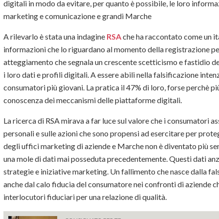
digitali in modo da evitare, per quanto è possibile, le loro inform
marketing e comunicazione e grandi Marche
A rilevarlo è stata una indagine
RSA
che ha raccontato come un ital
informazioni che lo riguardano al momento della registrazione per 
atteggiamento che segnala un crescente scetticismo e fastidio d
i loro dati e profili digitali. A essere abili nella falsificazione in
consumatori più giovani. La pratica il 47% di loro, forse perchè p
conoscenza dei meccanismi delle piattaforme digitali.
La ricerca di RSA mirava a far luce sul valore che i consumatori a
personali e sulle azioni che sono propensi ad esercitare per prote
degli uffici marketing di aziende e Marche non è diventato più 
una mole di dati mai posseduta precedentemente. Questi dati anzi 
strategie e iniziative marketing. Un fallimento che nasce dalla falsi
anche dal calo fiducia del consumatore nei confronti di aziende 
interlocutori fiduciari per una relazione di qualità.