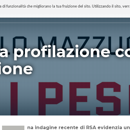
 funzionalità che migliorano la tua fruizione del sito. Utilizzando il sito, ver
A
TECNOBIBLIOGRAFIA
I MIEI LIBRI
PROGETTO
la profilazione c
ione