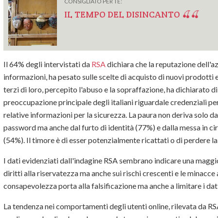
CONSIGLIATO PER TE:
IL TEMPO DEL DISINCANTO 🍒🍒
Il 64% degli intervistati da
RSA
dichiara che la reputazione dell'az
informazioni, ha pesato sulle scelte di acquisto di nuovi prodotti e
terzi di loro, percepito l'abuso e la sopraffazione, ha dichiarato d
preoccupazione principale degli italiani riguardale credenziali per
relative informazioni per la sicurezza. La paura non deriva solo da
password ma anche dal furto di identità (77%) e dalla messa in ci
(54%). Il timore è di esser potenzialmente ricattati o di perdere l
I dati evidenziati dall'indagine RSA sembrano indicare una maggio
diritti alla riservatezza ma anche sui rischi crescenti e le minacc
consapevolezza porta alla falsificazione ma anche a limitare i dati
La tendenza nei comportamenti degli utenti online, rilevata da R