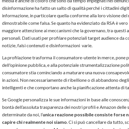
media e anche di coloro che sono da tempo impegnati nel denunciar
disinformazione ha fatto un salto di qualità perché i cittadini di
informazione, in particolare quella conforme alla loro visione d
dimostrabile come falsa. Se quanto ha evidenziato da RSA è vero s
maggiore attenzione ai meccanismi che la governano, tra questi an
personali. Dati usati per profilare potenziali target audience da c
notizie, falsi contenuti e disinformazioni varie.
La profilazione trasforma il consumatore-utente in merce, pone p
dell'opinione pubblica, e alla potenziale strumentalizzazione poli
consumatore stia cominciando a maturare una nuova consapevolez
in azioni. Non necessariamente di ribellione o di abbandono degli
intelligenti e che comportano anche la pianificazione attenta di tat
Se Google personalizza le sue informazioni in base alle conoscenze
bontà dell’assoluta trasparenza dei nostri profili e Amazon delle 
determinate da noi, l’
unica reazione possibile consiste forse ne
capire chi realmente noi siamo
. Ci si può cancellare da tutto,