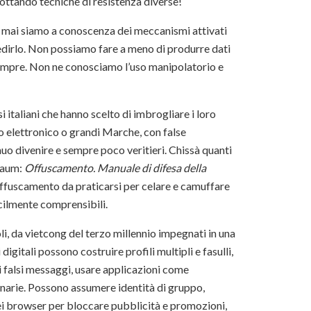
ottando tecniche di resistenza diverse!
 mai siamo a conoscenza dei meccanismi attivati
pedirlo. Non possiamo fare a meno di produrre dati
empre. Non ne conosciamo l’uso manipolatorio e
 italiani che hanno scelto di imbrogliare i loro
o elettronico o grandi Marche, con false
tinuo divenire e sempre poco veritieri. Chissà quanti
nbaum:
Offuscamento. Manuale di difesa della
l’offuscamento da praticarsi per celare e camuffare
icilmente comprensibili.
li, da vietcong del terzo millennio impegnati in una
 digitali possono costruire profili multipli e fasulli,
i falsi messaggi, usare applicazioni come
narie. Possono assumere identità di gruppo,
ei browser per bloccare pubblicità e promozioni,