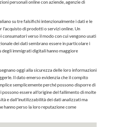
azioni personali online con aziende, agenzie di
iano su tre falsifichi intenzionalmente i dati e le
l'acquisto di prodotti o servizi online. Un
ei consumatori verso il modo con cui vengono usati
tenzionale dei dati sembrano essere in particolare i
iù degli immigrati digitali hanno maggiore
ssegnano oggi alla sicurezza delle loro informazioni
ggerle. Il dato emerso evidenzia che il compito
semplice semplicemente perché possono disporre di
possono essere all'origine del fallimento di molte
tà e dall'inutilizzabilità dei dati analizzati ma
che hanno perso la loro reputazione come