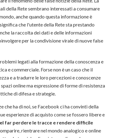
e il fenomeno delle false notizie della Rete. La
gitali della Rete sembrano interessati a consumare
el mondo, anche quando questa informazione è
ignifica che l'utente della Rete sta prestando
che la raccolta dei dati e delle informazioni
oinvolgere per la condivisione virale di nuove false
roblemi legati alla formazione della conoscenza e
tica e commerciale. Forse non è un caso che il
za e a tradurre le loro percezioni e conoscenze
 spazi online ma espressione di forme di resistenza
tiche di difesa e strategie.
 che ha di noi, se Facebook ci ha convinti della
sue esperienze di acquisto come se fossero libere e
l far perdere le tracce e rendere difficile
 scomparire, rientrare nel mondo analogico e online