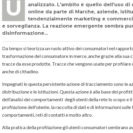
Una indagine recente di RSA evidenzia un fenomeno che merita di essere
analizzato. L'ambito è quello dell'uso di
online da parte di Marche, aziende, istit
tendenzialmente marketing e commercia
e sorveglianza. La reazione emergente sembra puntar
disinformazione...
Da tempo si teorizza un ruolo attivo dei consumatori nel rapport
trasformazione del consumatore in merce, anche grazie alla sua co
tracce da esse prodotte. Tracce che vengono usate per profilare 
anche di cittadino.
Impegnati in questa persistente azione di tracciamento sono le a
distribuzione e le istituzioni. Questa azione è alla base dei profit
dell'analisi dei comportamenti degli utenti della rete lo scopo e il 
profilazione dell'utente, la raccolta di dati e di informazioni sulle l
comportamenti, reti di contatti e molto altro.
Alla pratica della profilazione gli utenti consumatori sembrano ave