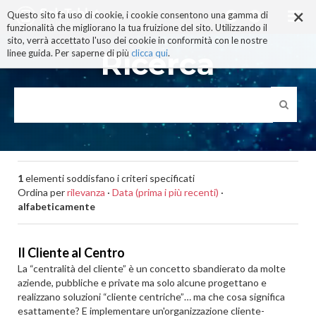
×
Salta
Questo sito fa uso di cookie, i cookie consentono una gamma di
ai
funzionalità che migliorano la tua fruizione del sito. Utilizzando il
contenuti.
sito, verrà accettato l'uso dei cookie in conformità con le nostre
|
Ricerca
linee guida. Per saperne di più
clicca qui
.
Salta
alla
navigazione
1
elementi soddisfano i criteri specificati
Ordina per
rilevanza
·
Data (prima i più recenti)
·
alfabeticamente
Il Cliente al Centro
La “centralità del cliente” è un concetto sbandierato da molte
aziende, pubbliche e private ma solo alcune progettano e
realizzano soluzioni “cliente centriche”… ma che cosa significa
esattamente? E implementare un'organizzazione cliente-