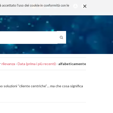
×
rà accettato l'uso dei cookie in conformità con le
r
rilevanza
·
Data (prima i più recenti)
·
alfabeticamente
o soluzioni “cliente centriche”… ma che cosa significa