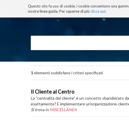
Questo sito fa uso di cookie, i cookie consentono una gamma di
BLOG
TECNOCONSAPEVOLEZZ
nostre linee guida. Per saperne di più
clicca qui
.
Salta
ai
contenuti.
|
Salta
alla
navigazione
1
elementi soddisfano i criteri specificati
Il Cliente al Centro
La “centralità del cliente” è un concetto sbandierato d
esattamente? E implementare un'organizzazione client
Si trova in
MISCELLANEA