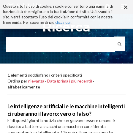
×
Salta
Questo sito fa uso di cookie, i cookie consentono una gamma di
ai
funzionalità che migliorano la tua fruizione del sito. Utilizzando il
contenuti.
sito, verrà accettato l'uso dei cookie in conformità con le nostre
|
Ricerca
linee guida. Per saperne di più
clicca qui
.
Salta
alla
navigazione
1
elementi soddisfano i criteri specificati
Ordina per
rilevanza
·
Data (prima i più recenti)
·
alfabeticamente
Le intelligenze artificiali e le macchine intelligenti
ci ruberanno il lavoro: vero o falso?
E’ di questi giorni la notizia che un giovane essere umano è
riuscito a battere a scacchi una macchina considerata
superpotente e intelligente. Ciò può rallegrare ma non far