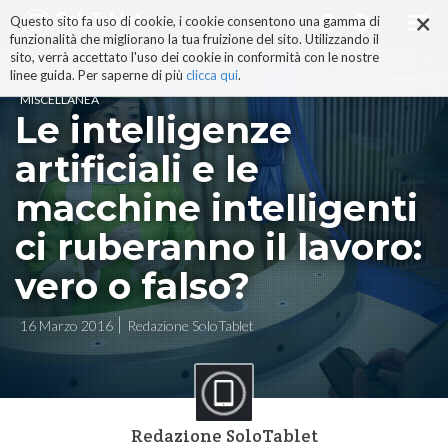
×
Salta
Questo sito fa uso di cookie, i cookie consentono una gamma di
ai
funzionalità che migliorano la tua fruizione del sito. Utilizzando il
contenuti.
sito, verrà accettato l'uso dei cookie in conformità con le nostre
|
linee guida. Per saperne di più
clicca qui
.
Salta
MISCELLANEA
alla
Le intelligenze
navigazione
artificiali e le
macchine intelligenti
ci ruberanno il lavoro:
vero o falso?
16 Marzo 2016
Redazione SoloTablet
Redazione SoloTablet