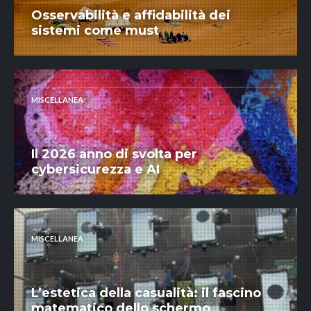
Osservabilità e affidabilità dei
sistemi come must
MISCELLANEA
Il 2026 anno di svolta per
cybersicurezza e AI
MISCELLANEA
L’estetica della casualità: il fascino
matematico dello schermo