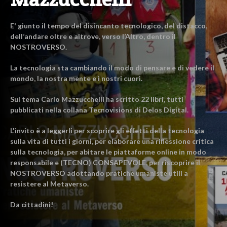
E' giunto il tempo del disincanto tecnologico, del distacco,
dell’andare oltre e altrove, verso l’Altro, dentro il
NOSTROVERSO.
La tecnologia sta cambiando il modo di pensare e di vedere il
mondo, la nostra mente e i nostri cuori.
Sul tema Carlo Mazzucchelli ha scritto 22 libri, tutti
pubblicati nella collana Tecnovisions di Delos Digital.
L'invito è a leggerli per scoprire gli effetti della tecnologia
sulla vita di tutti i giorni, per elaborare una riflessione critica
sulla tecnologia, per abitare le piattaforme online in modo
responsabile e (TECNO) CONSAPEVOLE, per riscoprire il
NOSTROVERSO adottando pratiche umaniste utili a
resistere al Metaverso.
Da cittadini!