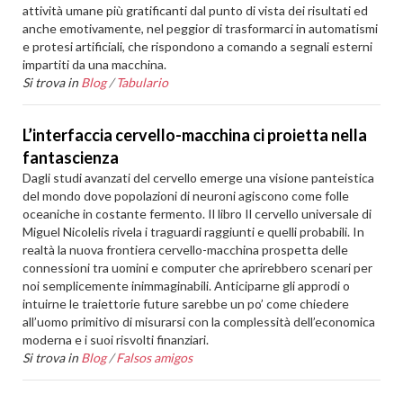
attività umane più gratificanti dal punto di vista dei risultati ed
anche emotivamente, nel peggior di trasformarci in automatismi
e protesi artificiali, che rispondono a comando a segnali esterni
impartiti da una macchina.
Si trova in
Blog
/
Tabulario
L’interfaccia cervello-macchina ci proietta nella
fantascienza
Dagli studi avanzati del cervello emerge una visione panteistica
del mondo dove popolazioni di neuroni agiscono come folle
oceaniche in costante fermento. Il libro Il cervello universale di
Miguel Nicolelis rivela i traguardi raggiunti e quelli probabili. In
realtà la nuova frontiera cervello-macchina prospetta delle
connessioni tra uomini e computer che aprirebbero scenari per
noi semplicemente inimmaginabili. Anticiparne gli approdi o
intuirne le traiettorie future sarebbe un po’ come chiedere
all’uomo primitivo di misurarsi con la complessità dell’economica
moderna e i suoi risvolti finanziari.
Si trova in
Blog
/
Falsos amigos