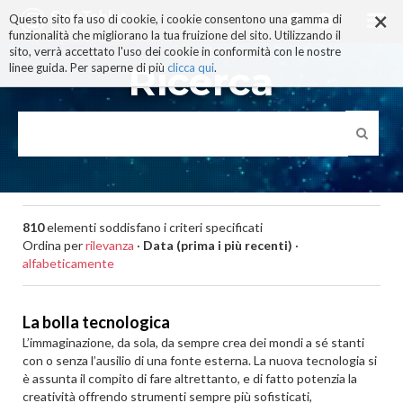
×
Salta
Questo sito fa uso di cookie, i cookie consentono una gamma di
ai
funzionalità che migliorano la tua fruizione del sito. Utilizzando il
contenuti.
sito, verrà accettato l'uso dei cookie in conformità con le nostre
|
Ricerca
linee guida. Per saperne di più
clicca qui
.
Salta
alla
navigazione
810
elementi soddisfano i criteri specificati
Ordina per
rilevanza
·
Data (prima i più recenti)
·
alfabeticamente
La bolla tecnologica
L’immaginazione, da sola, da sempre crea dei mondi a sé stanti
con o senza l’ausilio di una fonte esterna. La nuova tecnologia si
è assunta il compito di fare altrettanto, e di fatto potenzia la
creatività offrendo strumenti sempre più sofisticati,