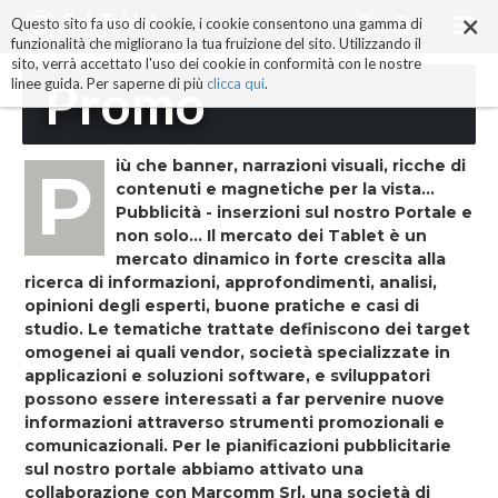
×
Salta
Questo sito fa uso di cookie, i cookie consentono una gamma di
ai
funzionalità che migliorano la tua fruizione del sito. Utilizzando il
contenuti.
sito, verrà accettato l'uso dei cookie in conformità con le nostre
|
Promo
linee guida. Per saperne di più
clicca qui
.
Salta
alla
navigazione
Più che banner, narrazioni visuali, ricche di
contenuti e magnetiche per la vista...
Pubblicità - inserzioni sul nostro Portale e
non solo... Il mercato dei Tablet è un
mercato dinamico in forte crescita alla
ricerca di informazioni, approfondimenti, analisi,
opinioni degli esperti, buone pratiche e casi di
studio. Le tematiche trattate definiscono dei target
omogenei ai quali vendor, società specializzate in
applicazioni e soluzioni software, e sviluppatori
possono essere interessati a far pervenire nuove
informazioni attraverso strumenti promozionali e
comunicazionali. Per le pianificazioni pubblicitarie
sul nostro portale abbiamo attivato una
collaborazione con Marcomm Srl, una società di