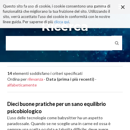
×
Salta
Questo sito fa uso di cookie, i cookie consentono una gamma di
ai
funzionalità che migliorano la tua fruizione del sito. Utilizzando il
contenuti.
sito, verrà accettato l'uso dei cookie in conformità con le nostre
|
Ricerca
linee guida. Per saperne di più
clicca qui
.
Salta
alla
navigazione
14
elementi soddisfano i criteri specificati
Ordina per
rilevanza
·
Data (prima i più recenti)
·
alfabeticamente
Dieci buone pratiche per un sano equilibrio
psicobiologico
L’uso delle tecnologie come babysitter ha un aspetto
paradossale. Quando se ne sceglie una in carne ed ossa è
sempre una scelta oculata e talvolta difficile: deve avere