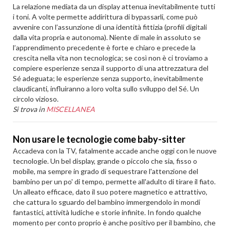
La relazione mediata da un display attenua inevitabilmente tutti
i toni. A volte permette addirittura di bypassarli, come può
avvenire con l’assunzione di una identità fittizia (profili digitali
dalla vita propria e autonoma). Niente di male in assoluto se
l’apprendimento precedente è forte e chiaro e precede la
crescita nella vita non tecnologica; se così non è ci troviamo a
compiere esperienze senza il supporto di una attrezzatura del
Sé adeguata; le esperienze senza supporto, inevitabilmente
claudicanti, influiranno a loro volta sullo sviluppo del Sé. Un
circolo vizioso.
Si trova in
MISCELLANEA
Non usare le tecnologie come baby-sitter
Accadeva con la TV, fatalmente accade anche oggi con le nuove
tecnologie. Un bel display, grande o piccolo che sia, fisso o
mobile, ma sempre in grado di sequestrare l'attenzione del
bambino per un po' di tempo, permette all'adulto di tirare il fiato.
Un alleato efficace, dato il suo potere magnetico e attrattivo,
che cattura lo sguardo del bambino immergendolo in mondi
fantastici, attività ludiche e storie infinite. In fondo qualche
momento per conto proprio è anche positivo per il bambino, che