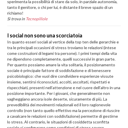
sperimenta la possibilità di stare da solo, in parziale autonomia,
tanto il genitore, o chi per lui, è distante il breve spazio di un
richiamo!
Si trova in
Tecnopillole
I social non sono una scorciatoia
In quanto esseri sociali al vertice della top ten delle gerarchie e
tra le principali occasioni di stress troviamo le relazioni (intese
come costruzioni di legami tra persone). I primi tempi della vita
ne dipendono completamente, quelli successivi in gran parte.
Per quanto possiamo amare la vita solitaria, il posizionamento
sociale è principale fattore di soddisfazione e di benessere
psicobiologico: che vuol dire condividere esperienze vissute
insieme, sentirsi riconosciuti, accolti, ascoltati, rispettati e
rispecchiati, presenti nell’attenzione e nel cuore dell’altro in una
posizione importante. Per i giovani, che generalmente non
vagheggiano ancora isole deserte, sicuramente di più. La
prevedibilità dei movimenti relazionali ed il loro ragionevole
controllo (non tanto quello effettivo ma la percezione di riuscire
a cavalcare le relazioni con soddisfazione) permette di gestirne
lo stress. Al contrario, le situazioni di cosiddetta sconfitta
sociale si configurano come condizioni di stress severo.