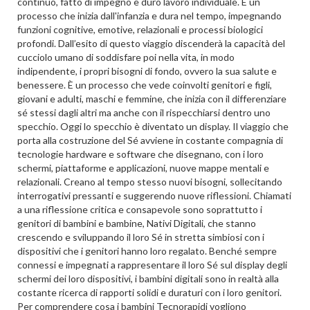
continuo, fatto di impegno e duro lavoro individuale. È un
processo che inizia dall'infanzia e dura nel tempo, impegnando
funzioni cognitive, emotive, relazionali e processi biologici
profondi. Dall’esito di questo viaggio discenderà la capacità del
cucciolo umano di soddisfare poi nella vita, in modo
indipendente, i propri bisogni di fondo, ovvero la sua salute e
benessere. È un processo che vede coinvolti genitori e figli,
giovani e adulti, maschi e femmine, che inizia con il differenziare
sé stessi dagli altri ma anche con il rispecchiarsi dentro uno
specchio. Oggi lo specchio è diventato un display. Il viaggio che
porta alla costruzione del Sé avviene in costante compagnia di
tecnologie hardware e software che disegnano, con i loro
schermi, piattaforme e applicazioni, nuove mappe mentali e
relazionali. Creano al tempo stesso nuovi bisogni, sollecitando
interrogativi pressanti e suggerendo nuove riflessioni. Chiamati
a una riflessione critica e consapevole sono soprattutto i
genitori di bambini e bambine, Nativi Digitali, che stanno
crescendo e sviluppando il loro Sé in stretta simbiosi con i
dispositivi che i genitori hanno loro regalato. Benché sempre
connessi e impegnati a rappresentare il loro Sé sul display degli
schermi dei loro dispositivi, i bambini digitali sono in realtà alla
costante ricerca di rapporti solidi e duraturi con i loro genitori.
Per comprendere cosa i bambini Tecnorapidi vogliono