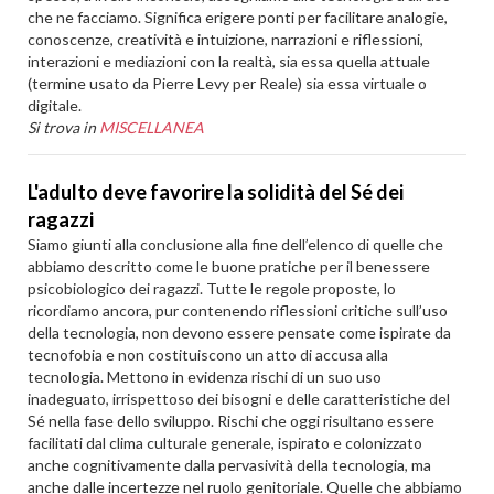
che ne facciamo. Significa erigere ponti per facilitare analogie,
conoscenze, creatività e intuizione, narrazioni e riflessioni,
interazioni e mediazioni con la realtà, sia essa quella attuale
(termine usato da Pierre Levy per Reale) sia essa virtuale o
digitale.
Si trova in
MISCELLANEA
L'adulto deve favorire la solidità del Sé dei
ragazzi
Siamo giunti alla conclusione alla fine dell’elenco di quelle che
abbiamo descritto come le buone pratiche per il benessere
psicobiologico dei ragazzi. Tutte le regole proposte, lo
ricordiamo ancora, pur contenendo riflessioni critiche sull’uso
della tecnologia, non devono essere pensate come ispirate da
tecnofobia e non costituiscono un atto di accusa alla
tecnologia. Mettono in evidenza rischi di un suo uso
inadeguato, irrispettoso dei bisogni e delle caratteristiche del
Sé nella fase dello sviluppo. Rischi che oggi risultano essere
facilitati dal clima culturale generale, ispirato e colonizzato
anche cognitivamente dalla pervasività della tecnologia, ma
anche dalle incertezze nel ruolo genitoriale. Quelle che abbiamo