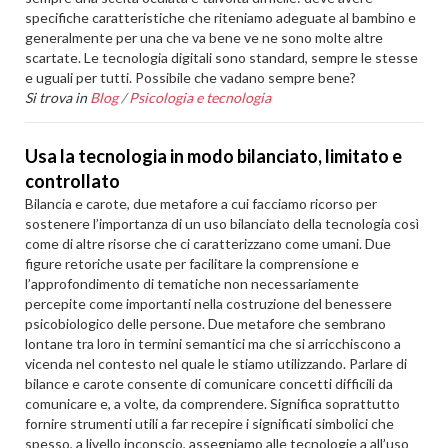
specifiche caratteristiche che riteniamo adeguate al bambino e
generalmente per una che va bene ve ne sono molte altre
scartate. Le tecnologia digitali sono standard, sempre le stesse
e uguali per tutti. Possibile che vadano sempre bene?
Si trova in
Blog
/
Psicologia e tecnologia
Usa la tecnologia in modo bilanciato, limitato e
controllato
Bilancia e carote, due metafore a cui facciamo ricorso per
sostenere l’importanza di un uso bilanciato della tecnologia così
come di altre risorse che ci caratterizzano come umani. Due
figure retoriche usate per facilitare la comprensione e
l’approfondimento di tematiche non necessariamente
percepite come importanti nella costruzione del benessere
psicobiologico delle persone. Due metafore che sembrano
lontane tra loro in termini semantici ma che si arricchiscono a
vicenda nel contesto nel quale le stiamo utilizzando. Parlare di
bilance e carote consente di comunicare concetti difficili da
comunicare e, a volte, da comprendere. Significa soprattutto
fornire strumenti utili a far recepire i significati simbolici che
spesso, a livello inconscio, assegniamo alle tecnologie a all’uso