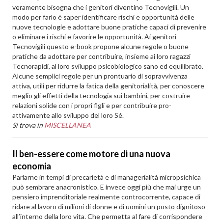
veramente bisogna che i genitori diventino Tecnovigili. Un
modo per farlo è saper identificare rischi e opportunità delle
nuove tecnologie e adottare buone pratiche capaci di prevenire
o eliminare i rischi e favorire le opportunità. Ai genitori
Tecnovigili questo e-book propone alcune regole o buone
pratiche da adottare per contribuire, insieme ai loro ragazzi
Tecnorapidi, al loro sviluppo psicobiologico sano ed equilibrato.
Alcune semplici regole per un prontuario di sopravvivenza
attiva, utili per ridurre la fatica della genitorialità, per conoscere
meglio gli effetti della tecnologia sui bambini, per costruire
relazioni solide con i propri figli e per contribuire pro-
attivamente allo sviluppo del loro Sé.
Si trova in
MISCELLANEA
Il ben-essere come motore di una nuova
economia
Parlarne in tempi di precarietà e di managerialità micropsichica
può sembrare anacronistico. E invece oggi più che mai urge un
pensiero imprenditoriale realmente controcorrente, capace di
ridare al lavoro di milioni di donne e di uomini un posto dignitoso
all’interno della loro vita. Che permetta al fare di corrispondere