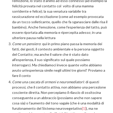
l'emozione, lo stato d'animo ad esso connesso (ad esempio la
felicità provata nel contatto col volto di una mamma
sorridente e felice); la sua venatura variabile tra
rassicurazione ed eccitazione (come ad esempio provocata
da un tocco solleticante, quello che fa sganasciare dalle risa il
bambino). Anche l'emozione, come l'esperienza del tatto, può
essere riportata alla memoria e ripercepita adesso; in una
ulteriore pausa nella lettura
Come un pensiero
: qui in primo piano passa la memoria dei
fatti, dei gesti, il contesto ambientale e la persona oggetto
del Contatto; ma anche il valore che è stato dato
all'esperienza, il suo significato sul quale possiamo
interrogarci. Ma chiediamoci invece quante volte abbiamo
avuto un'esperienza simile negli ultimi tre giorni? Proviamo a
fare il conto
Come una cascata di ormoni e neuromediatori
: di questi
processi, che il contatto attiva, non abbiamo una percezione
cosciente diretta. Non percepiamo il rilascio di ossitocina
conseguente a un abbraccio (possiamo anche non sapere
cosa sia) o l'aumento del tono vagale (che è una modalità di
funzionamento del Sistema neurovegetativo
[1]
), ma ne