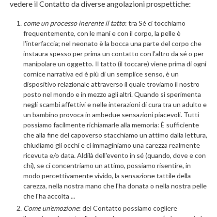
vedere il Contatto da diverse angolazioni prospettiche:
come un processo inerente il tatto
: tra Sé ci tocchiamo
frequentemente, con le mani e con il corpo, la pelle è
l'interfaccia; nel neonato è la bocca una parte del corpo che
instaura spesso per prima un contatto con l'altro da sé o per
manipolare un oggetto. Il tatto (il toccare) viene prima di ogni
cornice narrativa ed è più di un semplice senso, è un
dispositivo relazionale attraverso il quale troviamo il nostro
posto nel mondo e in mezzo agli altri. Quando si sperimenta
negli scambi affettivi e nelle interazioni di cura tra un adulto e
un bambino provoca in ambedue sensazioni piacevoli. Tutti
possiamo facilmente richiamarle alla memoria: È sufficiente
che alla fine del capoverso stacchiamo un attimo dalla lettura,
chiudiamo gli occhi e ci immaginiamo una carezza realmente
ricevuta e/o data. Aldilà dell'evento in sé (quando, dove e con
chi), se ci concentriamo un attimo, possiamo risentire, in
modo percettivamente vivido, la sensazione tattile della
carezza, nella nostra mano che l'ha donata o nella nostra pelle
che l'ha accolta ...
Come un'emozione
: del Contatto possiamo cogliere