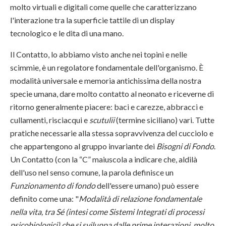
molto virtuali e digitali come quelle che caratterizzano
l'interazione tra la superficie tattile di un display
tecnologico e le dita di una mano.
Il Contatto, lo abbiamo visto anche nei topini e nelle
scimmie, è un regolatore fondamentale dell'organismo. È
modalità universale e memoria antichissima della nostra
specie umana, dare molto contatto al neonato e riceverne di
ritorno generalmente piacere: baci e carezze, abbracci e
cullamenti, risciacqui e
scutulii
(termine siciliano) vari. Tutte
pratiche necessarie alla stessa sopravvivenza del cucciolo e
che appartengono al gruppo invariante dei
Bisogni di Fondo
.
Un Contatto (con la “C” maiuscola a indicare che, aldilà
dell'uso nel senso comune, la parola definisce un
Funzionamento di fondo
dell'essere umano) può essere
definito come una: "
Modalità di relazione fondamentale
nella vita, tra Sé (intesi come Sistemi Integrati di processi
psicobiologici) che si sviluppa dalle prime interazioni, molto