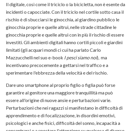
Il digitale, così come il triciclo o la bicicletta, non è esente da
incidenti o capocciate. Con il triciclo nel cortile sotto casa il
rischio è di sbucciarsi le ginocchia, al giardino pubblico le
ginocchia proprie e quelle altrui, nelle strade cittadine le
ginocchia proprie e quelle altrui con in più il rischio di essere
investiti. Gli ambienti digitali hanno cortili piccoli e giardini
limitati (gli acquari mondi ci cui ha parlato Carlo
Mazzucchelli nel suo e-book
I pesci siamo noi
), ma
incentivano precocemente a gettarsi nel traffico e a
sperimentare l'ebbrezza della velocità e del rischio.
Dare uno smartphone al proprio figlio o figlia può forse
garantire al genitore una maggiore tranquillità ma può
essere all'origine di nuove ansie e perturbazioni varie.
Perturbazioni che nei ragazzi si manifestano in difficoltà di
apprendimento e di focalizzazione, in disordini emotivi,
psicologici e anche fisici, difficoltà del sonno, incapacità a
concentrarsi e a spostare l'attenzione su qualcosa di diverso