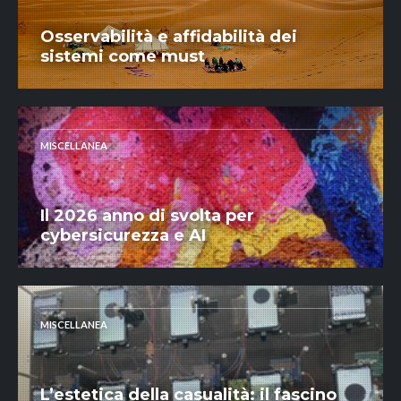
Osservabilità e affidabilità dei
sistemi come must
MISCELLANEA
Il 2026 anno di svolta per
cybersicurezza e AI
MISCELLANEA
L’estetica della casualità: il fascino