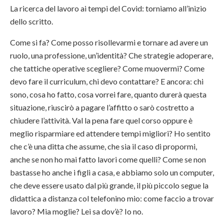
La ricerca del lavoro ai tempi del Covid: torniamo all’inizio
dello scritto.
Come si fa? Come posso risollevarmi e tornare ad avere un
ruolo, una professione, un’identità? Che strategie adoperare,
che tattiche operative scegliere? Come muovermi? Come
devo fare il curriculum, chi devo contattare? E ancora: chi
sono, cosa ho fatto, cosa vorrei fare, quanto durerà questa
situazione, riuscirò a pagare l’affitto o sarò costretto a
chiudere l’attività. Val la pena fare quel corso oppure è
meglio risparmiare ed attendere tempi migliori? Ho sentito
che c’è una ditta che assume, che sia il caso di propormi,
anche se non ho mai fatto lavori come quelli? Come se non
bastasse ho anche i figli a casa, e abbiamo solo un computer,
che deve essere usato dal più grande, il più piccolo segue la
didattica a distanza col telefonino mio: come faccio a trovar
lavoro? Mia moglie? Lei sa dov’è? Io no.