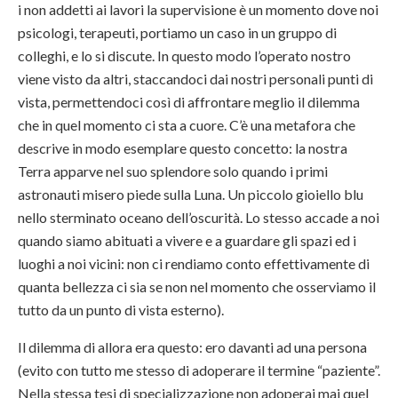
i non addetti ai lavori la supervisione è un momento dove noi
psicologi, terapeuti, portiamo un caso in un gruppo di
colleghi, e lo si discute. In questo modo l’operato nostro
viene visto da altri, staccandoci dai nostri personali punti di
vista, permettendoci così di affrontare meglio il dilemma
che in quel momento ci sta a cuore. C’è una metafora che
descrive in modo esemplare questo concetto: la nostra
Terra apparve nel suo splendore solo quando i primi
astronauti misero piede sulla Luna. Un piccolo gioiello blu
nello sterminato oceano dell’oscurità. Lo stesso accade a noi
quando siamo abituati a vivere e a guardare gli spazi ed i
luoghi a noi vicini: non ci rendiamo conto effettivamente di
quanta bellezza ci sia se non nel momento che osserviamo il
tutto da un punto di vista esterno).
Il dilemma di allora era questo: ero davanti ad una persona
(evito con tutto me stesso di adoperare il termine “paziente”.
Nella stessa tesi di specializzazione non adoperai mai quel