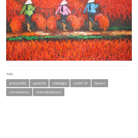
TAG
precarietà
povertà
contagio
covid-19
lavoro
coronavirus
mercato lavoro