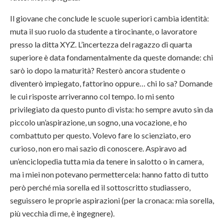
Il giovane che conclude le scuole superiori cambia identità:
muta il suo ruolo da studente a tirocinante, o lavoratore
presso la ditta XYZ. L’incertezza del ragazzo di quarta
superiore è data fondamentalmente da queste domande: chi
sarò io dopo la maturità? Resterò ancora studente o
diventerò impiegato, fattorino oppure… chi lo sa? Domande
le cui risposte arriveranno col tempo. Io mi sento
privilegiato da questo punto di vista: ho sempre avuto sin da
piccolo un’aspirazione, un sogno, una vocazione, e ho
combattuto per questo. Volevo fare lo scienziato, ero
curioso, non ero mai sazio di conoscere. Aspiravo ad
un’enciclopedia tutta mia da tenere in salotto o in camera,
ma i miei non potevano permettercela: hanno fatto di tutto
però perché mia sorella ed il sottoscritto studiassero,
seguissero le proprie aspirazioni (per la cronaca: mia sorella,
più vecchia di me, è ingegnere).