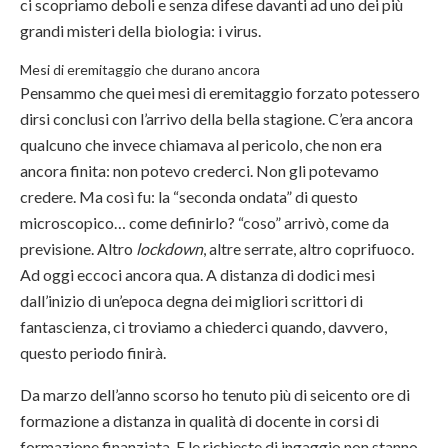
ci scopriamo deboli e senza difese davanti ad uno dei più
grandi misteri della biologia: i virus.
Mesi di eremitaggio che durano ancora
Pensammo che quei mesi di eremitaggio forzato potessero
dirsi conclusi con l’arrivo della bella stagione. C’era ancora
qualcuno che invece chiamava al pericolo, che non era
ancora finita: non potevo crederci. Non gli potevamo
credere. Ma così fu: la “seconda ondata” di questo
microscopico… come definirlo? “coso” arrivò, come da
previsione. Altro
lockdown
, altre serrate, altro coprifuoco.
Ad oggi eccoci ancora qua. A distanza di dodici mesi
dall’inizio di un’epoca degna dei migliori scrittori di
fantascienza, ci troviamo a chiederci quando, davvero,
questo periodo finirà.
Da marzo dell’anno scorso ho tenuto più di seicento ore di
formazione a distanza in qualità di docente in corsi di
formazione finanziata. E le richieste di ingaggio non stanno