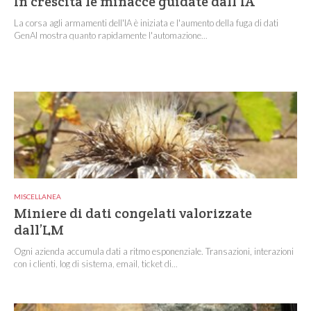
In crescita le minacce guidate dall'IA
La corsa agli armamenti dell'IA è iniziata e l'aumento della fuga di dati
GenAI mostra quanto rapidamente l'automazione...
MISCELLANEA
Miniere di dati congelati valorizzate
dall’LM
Ogni azienda accumula dati a ritmo esponenziale. Transazioni, interazioni
con i clienti, log di sistema, email, ticket di...