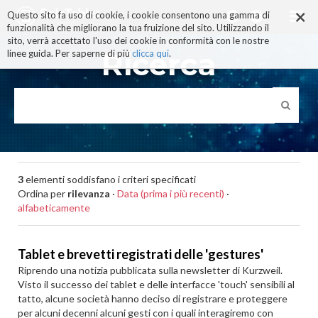
×
Salta
Questo sito fa uso di cookie, i cookie consentono una gamma di
ai
funzionalità che migliorano la tua fruizione del sito. Utilizzando il
contenuti.
sito, verrà accettato l'uso dei cookie in conformità con le nostre
|
Ricerca
linee guida. Per saperne di più
clicca qui
.
Salta
alla
navigazione
3
elementi soddisfano i criteri specificati
Ordina per
rilevanza
·
Data (prima i più recenti)
·
alfabeticamente
Tablet e brevetti registrati delle 'gestures'
Riprendo una notizia pubblicata sulla newsletter di Kurzweil.
Visto il successo dei tablet e delle interfacce 'touch' sensibili al
tatto, alcune società hanno deciso di registrare e proteggere
per alcuni decenni alcuni gesti con i quali interagiremo con