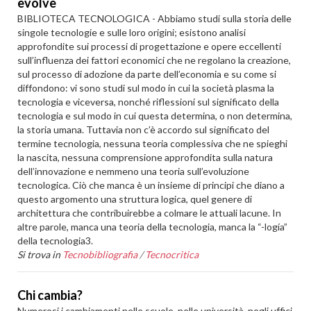
evolve
BIBLIOTECA TECNOLOGICA - Abbiamo studi sulla storia delle
singole tecnologie e sulle loro origini; esistono analisi
approfondite sui processi di progettazione e opere eccellenti
sull’influenza dei fattori economici che ne regolano la creazione,
sul processo di adozione da parte dell’economia e su come si
diffondono: vi sono studi sul modo in cui la società plasma la
tecnologia e viceversa, nonché riflessioni sul significato della
tecnologia e sul modo in cui questa determina, o non determina,
la storia umana. Tuttavia non c’è accordo sul significato del
termine tecnologia, nessuna teoria complessiva che ne spieghi
la nascita, nessuna comprensione approfondita sulla natura
dell’innovazione e nemmeno una teoria sull’evoluzione
tecnologica. Ciò che manca è un insieme di principi che diano a
questo argomento una struttura logica, quel genere di
architettura che contribuirebbe a colmare le attuali lacune. In
altre parole, manca una teoria della tecnologia, manca la “-logía”
della tecnologia3.
Si trova in
Tecnobibliografia
/
Tecnocritica
Chi cambia?
Numerosi i cambiamenti nelle scuole, nelle università, negli uffici