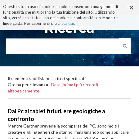
×
Salta
Questo sito fa uso di cookie, i cookie consentono una gamma di
ai
funzionalità che migliorano la tua fruizione del sito. Utilizzando il
contenuti.
sito, verrà accettato l'uso dei cookie in conformità con le nostre
|
Ricerca
linee guida. Per saperne di più
clicca qui
.
Salta
alla
navigazione
8
elementi soddisfano i criteri specificati
Ordina per
rilevanza
·
Data (prima i più recenti)
·
alfabeticamente
Dal Pc ai tablet futuri, ere geologiche a
confronto
Mentre Gartner prevede la scomparsa del PC, sono molti i
creativi e gli ingegneri che stanno immaginando come applicare
le nuove tecnologie ai dispositivi futuri. Phil Pauley è un