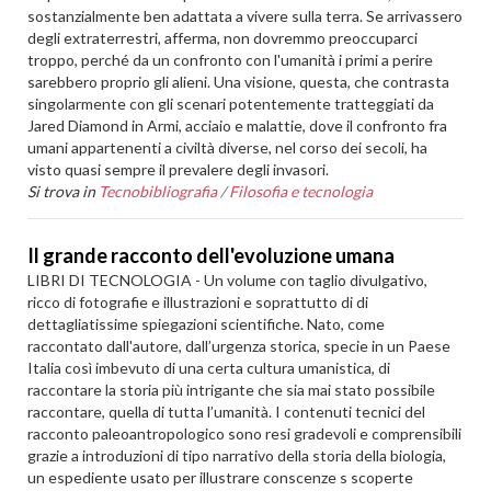
sostanzialmente ben adattata a vivere sulla terra. Se arrivassero
degli extraterrestri, afferma, non dovremmo preoccuparci
troppo, perché da un confronto con l'umanità i primi a perire
sarebbero proprio gli alieni. Una visione, questa, che contrasta
singolarmente con gli scenari potentemente tratteggiati da
Jared Diamond in Armi, acciaio e malattie, dove il confronto fra
umani appartenenti a civiltà diverse, nel corso dei secoli, ha
visto quasi sempre il prevalere degli invasori.
Si trova in
Tecnobibliografia
/
Filosofia e tecnologia
Il grande racconto dell'evoluzione umana
LIBRI DI TECNOLOGIA - Un volume con taglio divulgativo,
ricco di fotografie e illustrazioni e soprattutto di di
dettagliatissime spiegazioni scientifiche. Nato, come
raccontato dall'autore, dall’urgenza storica, specie in un Paese
Italia così imbevuto di una certa cultura umanistica, di
raccontare la storia più intrigante che sia mai stato possibile
raccontare, quella di tutta l’umanità. I contenuti tecnici del
racconto paleoantropologico sono resi gradevoli e comprensibili
grazie a introduzioni di tipo narrativo della storia della biologia,
un espediente usato per illustrare conscenze s scoperte