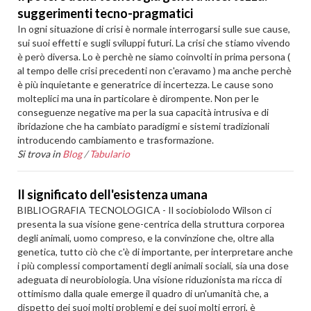
suggerimenti tecno-pragmatici
In ogni situazione di crisi è normale interrogarsi sulle sue cause,
sui suoi effetti e sugli sviluppi futuri. La crisi che stiamo vivendo
è però diversa. Lo è perchè ne siamo coinvolti in prima persona (
al tempo delle crisi precedenti non c'eravamo ) ma anche perchè
è più inquietante e generatrice di incertezza. Le cause sono
molteplici ma una in particolare è dirompente. Non per le
conseguenze negative ma per la sua capacità intrusiva e di
ibridazione che ha cambiato paradigmi e sistemi tradizionali
introducendo cambiamento e trasformazione.
Si trova in
Blog
/
Tabulario
Il significato dell'esistenza umana
BIBLIOGRAFIA TECNOLOGICA - Il sociobiolodo Wilson ci
presenta la sua visione gene-centrica della struttura corporea
degli animali, uomo compreso, e la convinzione che, oltre alla
genetica, tutto ciò che c'è di importante, per interpretare anche
i più complessi comportamenti degli animali sociali, sia una dose
adeguata di neurobiologia. Una visione riduzionista ma ricca di
ottimismo dalla quale emerge il quadro di un'umanità che, a
dispetto dei suoi molti problemi e dei suoi molti errori, è