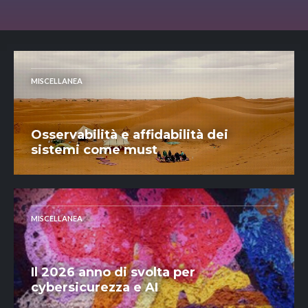
MISCELLANEA
Osservabilità e affidabilità dei
sistemi come must
MISCELLANEA
Il 2026 anno di svolta per
cybersicurezza e AI