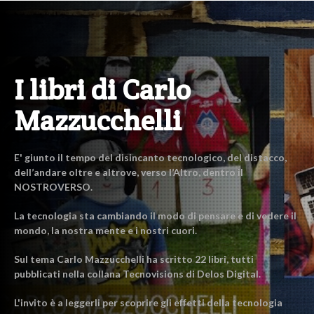
I libri di Carlo
Mazzucchelli
E' giunto il tempo del disincanto tecnologico, del distacco,
dell’andare oltre e altrove, verso l’Altro, dentro il
NOSTROVERSO.
La tecnologia sta cambiando il modo di pensare e di vedere il
mondo, la nostra mente e i nostri cuori.
Sul tema Carlo Mazzucchelli ha scritto 22 libri, tutti
pubblicati nella collana Tecnovisions di Delos Digital.
L'invito è a leggerli per scoprire gli effetti della tecnologia