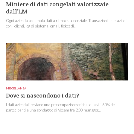
Miniere di dati congelati valorizzate
dall’LM
Ogni azienda accumula dati a ritmo esponenziale. Transazioni, interazioni
con i clienti, log di sistema, email, ticket di...
MISCELLANEA
Dove si nascondono i dati?
I dati aziendali restano una preoccupazione critica: quasi il 60% dei
partecipanti a una sondaggio di Veeam tra 250 manager...