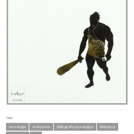
TAG
tecnologia
evoluzione
bibliografia tecnologica
biblioteca