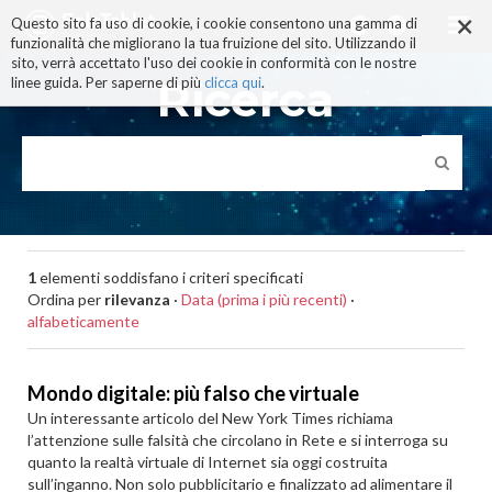
×
Salta
Questo sito fa uso di cookie, i cookie consentono una gamma di
ai
funzionalità che migliorano la tua fruizione del sito. Utilizzando il
contenuti.
sito, verrà accettato l'uso dei cookie in conformità con le nostre
|
Ricerca
linee guida. Per saperne di più
clicca qui
.
Salta
alla
navigazione
1
elementi soddisfano i criteri specificati
Ordina per
rilevanza
·
Data (prima i più recenti)
·
alfabeticamente
Mondo digitale: più falso che virtuale
Un interessante articolo del New York Times richiama
l’attenzione sulle falsità che circolano in Rete e si interroga su
quanto la realtà virtuale di Internet sia oggi costruita
sull’inganno. Non solo pubblicitario e finalizzato ad alimentare il