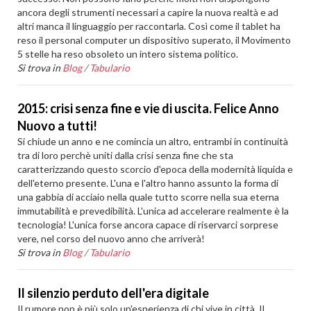
ancora degli strumenti necessari a capire la nuova realtà e ad
altri manca il linguaggio per raccontarla. Così come il tablet ha
reso il personal computer un dispositivo superato, il Movimento
5 stelle ha reso obsoleto un intero sistema politico.
Si trova in
Blog
/
Tabulario
2015: crisi senza fine e vie di uscita. Felice Anno
Nuovo a tutti!
Si chiude un anno e ne comincia un altro, entrambi in continuità
tra di loro perchè uniti dalla crisi senza fine che sta
caratterizzando questo scorcio d'epoca della modernità liquida e
dell'eterno presente. L'una e l'altro hanno assunto la forma di
una gabbia di acciaio nella quale tutto scorre nella sua eterna
immutabilità e prevedibilità. L'unica ad accelerare realmente è la
tecnologia! L'unica forse ancora capace di riservarci sorprese
vere, nel corso del nuovo anno che arriverà!
Si trova in
Blog
/
Tabulario
Il silenzio perduto dell'era digitale
Il rumore non è più solo un'esperienza di chi vive in città. Il