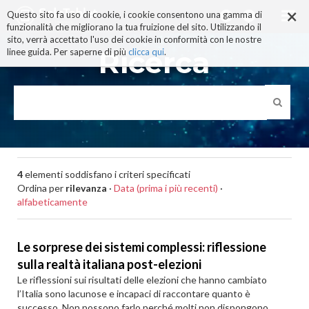
×
Salta
Questo sito fa uso di cookie, i cookie consentono una gamma di
ai
funzionalità che migliorano la tua fruizione del sito. Utilizzando il
contenuti.
sito, verrà accettato l'uso dei cookie in conformità con le nostre
|
Ricerca
linee guida. Per saperne di più
clicca qui
.
Salta
alla
navigazione
4
elementi soddisfano i criteri specificati
Ordina per
rilevanza
·
Data (prima i più recenti)
·
alfabeticamente
Le sorprese dei sistemi complessi: riflessione
sulla realtà italiana post-elezioni
Le riflessioni sui risultati delle elezioni che hanno cambiato
l’Italia sono lacunose e incapaci di raccontare quanto è
successo. Non possono farlo perché molti non dispongono