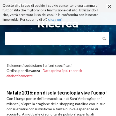
×
Salta
Questo sito fa uso di cookie, i cookie consentono una gamma di
ai
funzionalità che migliorano la tua fruizione del sito. Utilizzando il
contenuti.
sito, verrà accettato l'uso dei cookie in conformità con le nostre
|
Ricerca
linee guida. Per saperne di più
clicca qui
.
Salta
alla
navigazione
3
elementi soddisfano i criteri specificati
Ordina per
rilevanza
·
Data (prima i più recenti)
·
alfabeticamente
Natale 2016: non di sola tecnologia vive l’uomo!
Con il lungo ponte dell’Immacolata, e di Sant’Ambrogio per i
milanesi, si apre la stagione dello shopping natalizio con le sue
consuetudini consumistiche e tante nuove esperienze di
acquisto. A motivarle ci sono tante pulsioni superficiali