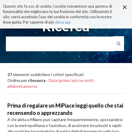
×
Salta
Questo sito fa uso di cookie, i cookie consentono una gamma di
ai
funzionalità che migliorano la tua fruizione del sito. Utilizzando il
contenuti.
sito, verrà accettato l'uso dei cookie in conformità con le nostre
|
Ricerca
linee guida. Per saperne di più
clicca qui
.
Salta
alla
navigazione
27
elementi soddisfano i criteri specificati
Ordina per
rilevanza
·
Data (prima i più recenti)
·
alfabeticamente
Prima di regalare un MiPiace leggi quello che stai
recensendo o apprezzando
A chi abita a Milano può capitare frequentemente, spostandosi
con la metropolitana o l'autobus, di assistere incuriositi e rapiti
alle pratiche tecnologiche di nativi digitali impegnati nella loro