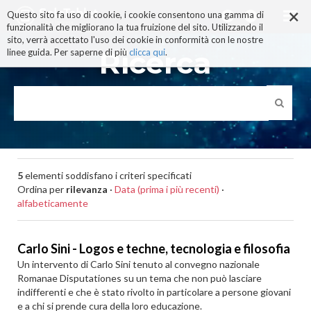
×
Salta
Questo sito fa uso di cookie, i cookie consentono una gamma di
ai
funzionalità che migliorano la tua fruizione del sito. Utilizzando il
contenuti.
sito, verrà accettato l'uso dei cookie in conformità con le nostre
|
Ricerca
linee guida. Per saperne di più
clicca qui
.
Salta
alla
navigazione
5
elementi soddisfano i criteri specificati
Ordina per
rilevanza
·
Data (prima i più recenti)
·
alfabeticamente
Carlo Sini - Logos e techne, tecnologia e filosofia
Un intervento di Carlo Sini tenuto al convegno nazionale
Romanae Disputationes su un tema che non può lasciare
indifferenti e che è stato rivolto in particolare a persone giovani
e a chi si prende cura della loro educazione.