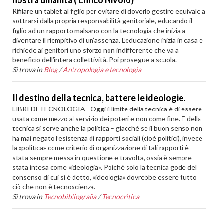
nostra umanità ( Enrico Nivolo)
Rifilare un tablet al figlio per evitare di doverlo gestire equivale a
sottrarsi dalla propria responsabilità genitoriale, educando il
figlio ad un rapporto malsano con la tecnologia che inizia a
diventare il riempitivo di un’assenza. L’educazione inizia in casa e
richiede ai genitori uno sforzo non indifferente che va a
beneficio dell’intera collettività. Poi prosegue a scuola.
Si trova in
Blog
/
Antropologia e tecnologia
Il destino della tecnica, battere le ideologie.
LIBRI DI TECNOLOGIA - Oggi il limite della tecnica è di essere
usata come mezzo al servizio dei poteri e non come fine. E della
tecnica si serve anche la politica – giacché se il buon senso non
ha mai negato l’esistenza di rapporti sociali (cioè politici), invece
la «politica» come criterio di organizzazione di tali rapporti è
stata sempre messa in questione e travolta, ossia è sempre
stata intesa come «ideologia». Poiché solo la tecnica gode del
consenso di cui si è detto, «ideologia» dovrebbe essere tutto
ciò che non è tecnoscienza.
Si trova in
Tecnobibliografia
/
Tecnocritica