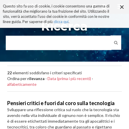
×
Salta
Questo sito fa uso di cookie, i cookie consentono una gamma di
ai
funzionalità che migliorano la tua fruizione del sito. Utilizzando il
contenuti.
sito, verrà accettato l'uso dei cookie in conformità con le nostre
|
Ricerca
linee guida. Per saperne di più
clicca qui
.
Salta
alla
navigazione
22
elementi soddisfano i criteri specificati
Ordina per
rilevanza
·
Data (prima i più recenti)
·
alfabeticamente
Pensieri critici e fuori dal coro sulla tecnologia
Sviluppare una riflessione critica sul ruolo che la tecnologia sta
avendo nella vita individuale di ognuno non è semplice. Il rischio
è di essere etichettati immediatamente tra gli apocalittici e i
tecnocritici, tra coloro che guardano al passato e rigettano