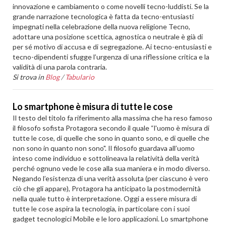
innovazione e cambiamento o come novelli tecno-luddisti. Se la
grande narrazione tecnologica è fatta da tecno-entusiasti
impegnati nella celebrazione della nuova religione Tecno,
adottare una posizione scettica, agnostica o neutrale è già di
per sé motivo di accusa e di segregazione. Ai tecno-entusiasti e
tecno-dipendenti sfugge l’urgenza di una riflessione critica e la
validità di una parola contraria.
Si trova in
Blog
/
Tabulario
Lo smartphone è misura di tutte le cose
Il testo del titolo fa riferimento alla massima che ha reso famoso
il filosofo sofista Protagora secondo il quale “l'uomo è misura di
tutte le cose, di quelle che sono in quanto sono, e di quelle che
non sono in quanto non sono". Il filosofo guardava all’uomo
inteso come individuo e sottolineava la relatività della verità
perché ognuno vede le cose alla sua maniera e in modo diverso.
Negando l’esistenza di una verità assoluta (per ciascuno è vero
ciò che gli appare), Protagora ha anticipato la postmodernità
nella quale tutto è interpretazione. Oggi a essere misura di
tutte le cose aspira la tecnologia, in particolare con i suoi
gadget tecnologici Mobile e le loro applicazioni. Lo smartphone