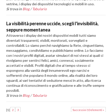
vetrine, i display dei dispositivi tecnologici e mobili in uso.
Si trova in
Blog
/
Tabulario
La visibilità perenne uccide, scegli l'invisibilità,
seppure momentanea
Attraverso i display dei nostri dispositivi mobili tutti siamo
diventati trasparenti, visibili, monitorati, sorvegliati e
controllabili. Lo siamo perché navighiamo la Rete, cinguettiamo,
messaggiamo, condividiamo e pubblichiamo online. Lo facciamo
con i nostri profili digitali, avatar simulacri di noi stessi ai quali ci
rivolgiamo per sentirci felici, amici, connessi, socialmente
accettati e visibili. Profili digitali che al tempo stesso ci
espongono alla vanità degli innumerevoli ego narcisi e
sofferenti che popolano il mondo online, alla rivalità dei loro
sguardi, ai vari tentativi di seduzione messi in atto, alla ricerca
continua di riconoscimento e gratificazione e alle truffe sempre
possibili.
Si trova in
Blog
/
Tabulario
[
1
]
2
3
Successivi 10 elementi »