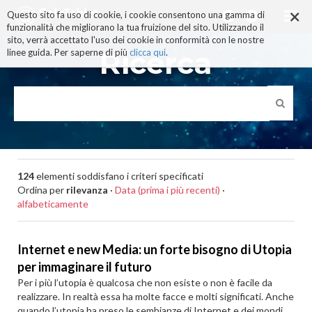
×
Salta
Questo sito fa uso di cookie, i cookie consentono una gamma di
ai
funzionalità che migliorano la tua fruizione del sito. Utilizzando il
contenuti.
sito, verrà accettato l'uso dei cookie in conformità con le nostre
|
Ricerca
linee guida. Per saperne di più
clicca qui
.
Salta
alla
navigazione
124
elementi soddisfano i criteri specificati
Ordina per
rilevanza
·
Data (prima i più recenti)
·
alfabeticamente
Internet e new Media: un forte bisogno di Utopia
per immaginare il futuro
Per i più l’utopia è qualcosa che non esiste o non è facile da
realizzare. In realtà essa ha molte facce e molti significati. Anche
quando l’utopia ha preso le sembianze di Internet e dei mondi