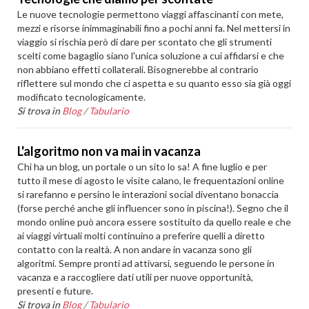
Le nuove tecnologie permettono viaggi affascinanti con mete,
mezzi e risorse inimmaginabili fino a pochi anni fa. Nel mettersi in
viaggio si rischia però di dare per scontato che gli strumenti
scelti come bagaglio siano l'unica soluzione a cui affidarsi e che
non abbiano effetti collaterali. Bisognerebbe al contrario
riflettere sul mondo che ci aspetta e su quanto esso sia già oggi
modificato tecnologicamente.
Si trova in
Blog
/
Tabulario
L'algoritmo non va mai in vacanza
Chi ha un blog, un portale o un sito lo sa! A fine luglio e per
tutto il mese di agosto le visite calano, le frequentazioni online
si rarefanno e persino le interazioni social diventano bonaccia
(forse perché anche gli influencer sono in piscina!). Segno che il
mondo online può ancora essere sostituito da quello reale e che
ai viaggi virtuali molti continuino a preferire quelli a diretto
contatto con la realtà. A non andare in vacanza sono gli
algoritmi. Sempre pronti ad attivarsi, seguendo le persone in
vacanza e a raccogliere dati utili per nuove opportunità,
presenti e future.
Si trova in
Blog
/
Tabulario