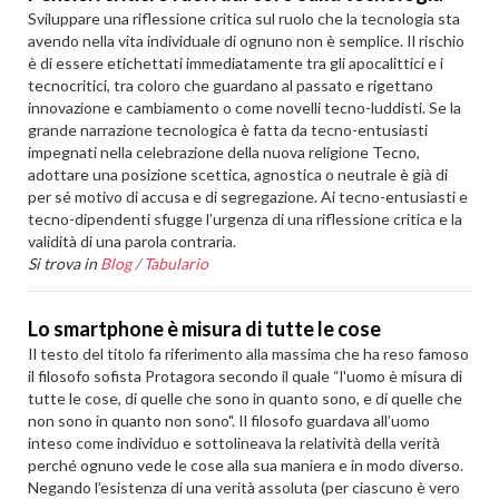
Sviluppare una riflessione critica sul ruolo che la tecnologia sta
avendo nella vita individuale di ognuno non è semplice. Il rischio
è di essere etichettati immediatamente tra gli apocalittici e i
tecnocritici, tra coloro che guardano al passato e rigettano
innovazione e cambiamento o come novelli tecno-luddisti. Se la
grande narrazione tecnologica è fatta da tecno-entusiasti
impegnati nella celebrazione della nuova religione Tecno,
adottare una posizione scettica, agnostica o neutrale è già di
per sé motivo di accusa e di segregazione. Ai tecno-entusiasti e
tecno-dipendenti sfugge l’urgenza di una riflessione critica e la
validità di una parola contraria.
Si trova in
Blog
/
Tabulario
Lo smartphone è misura di tutte le cose
Il testo del titolo fa riferimento alla massima che ha reso famoso
il filosofo sofista Protagora secondo il quale “l'uomo è misura di
tutte le cose, di quelle che sono in quanto sono, e di quelle che
non sono in quanto non sono". Il filosofo guardava all’uomo
inteso come individuo e sottolineava la relatività della verità
perché ognuno vede le cose alla sua maniera e in modo diverso.
Negando l’esistenza di una verità assoluta (per ciascuno è vero