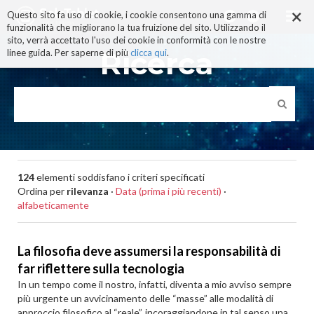
×
Salta
Questo sito fa uso di cookie, i cookie consentono una gamma di
ai
funzionalità che migliorano la tua fruizione del sito. Utilizzando il
contenuti.
sito, verrà accettato l'uso dei cookie in conformità con le nostre
|
Ricerca
linee guida. Per saperne di più
clicca qui
.
Salta
alla
navigazione
124
elementi soddisfano i criteri specificati
Ordina per
rilevanza
·
Data (prima i più recenti)
·
alfabeticamente
La filosofia deve assumersi la responsabilità di
far riflettere sulla tecnologia
In un tempo come il nostro, infatti, diventa a mio avviso sempre
più urgente un avvicinamento delle “masse” alle modalità di
approccio filosofico al “reale”, incoraggiandone in tal senso una