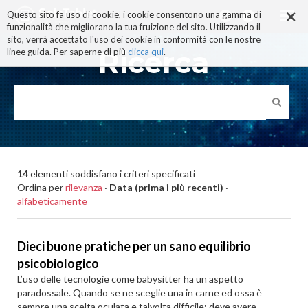
×
Salta
Questo sito fa uso di cookie, i cookie consentono una gamma di
ai
funzionalità che migliorano la tua fruizione del sito. Utilizzando il
contenuti.
sito, verrà accettato l'uso dei cookie in conformità con le nostre
|
Ricerca
linee guida. Per saperne di più
clicca qui
.
Salta
alla
navigazione
14
elementi soddisfano i criteri specificati
Ordina per
rilevanza
·
Data (prima i più recenti)
·
alfabeticamente
Dieci buone pratiche per un sano equilibrio
psicobiologico
L’uso delle tecnologie come babysitter ha un aspetto
paradossale. Quando se ne sceglie una in carne ed ossa è
sempre una scelta oculata e talvolta difficile: deve avere