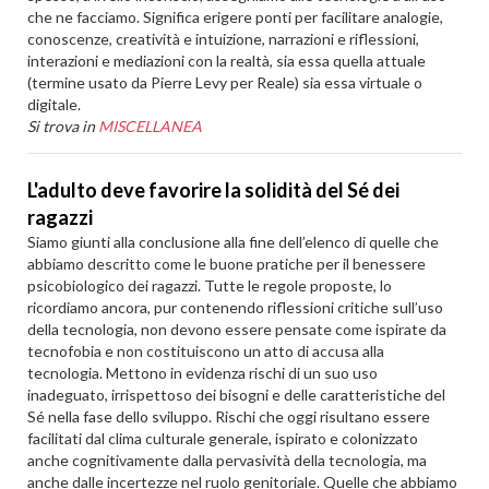
che ne facciamo. Significa erigere ponti per facilitare analogie,
conoscenze, creatività e intuizione, narrazioni e riflessioni,
interazioni e mediazioni con la realtà, sia essa quella attuale
(termine usato da Pierre Levy per Reale) sia essa virtuale o
digitale.
Si trova in
MISCELLANEA
L'adulto deve favorire la solidità del Sé dei
ragazzi
Siamo giunti alla conclusione alla fine dell’elenco di quelle che
abbiamo descritto come le buone pratiche per il benessere
psicobiologico dei ragazzi. Tutte le regole proposte, lo
ricordiamo ancora, pur contenendo riflessioni critiche sull’uso
della tecnologia, non devono essere pensate come ispirate da
tecnofobia e non costituiscono un atto di accusa alla
tecnologia. Mettono in evidenza rischi di un suo uso
inadeguato, irrispettoso dei bisogni e delle caratteristiche del
Sé nella fase dello sviluppo. Rischi che oggi risultano essere
facilitati dal clima culturale generale, ispirato e colonizzato
anche cognitivamente dalla pervasività della tecnologia, ma
anche dalle incertezze nel ruolo genitoriale. Quelle che abbiamo