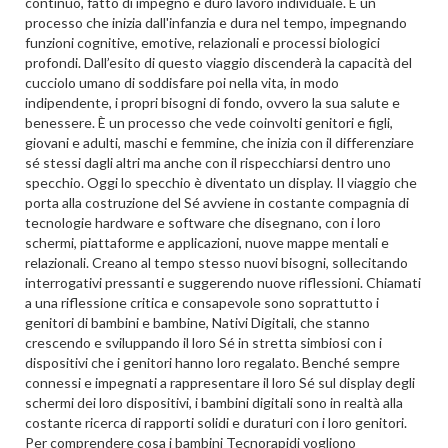
continuo, fatto di impegno e duro lavoro individuale. È un
processo che inizia dall'infanzia e dura nel tempo, impegnando
funzioni cognitive, emotive, relazionali e processi biologici
profondi. Dall’esito di questo viaggio discenderà la capacità del
cucciolo umano di soddisfare poi nella vita, in modo
indipendente, i propri bisogni di fondo, ovvero la sua salute e
benessere. È un processo che vede coinvolti genitori e figli,
giovani e adulti, maschi e femmine, che inizia con il differenziare
sé stessi dagli altri ma anche con il rispecchiarsi dentro uno
specchio. Oggi lo specchio è diventato un display. Il viaggio che
porta alla costruzione del Sé avviene in costante compagnia di
tecnologie hardware e software che disegnano, con i loro
schermi, piattaforme e applicazioni, nuove mappe mentali e
relazionali. Creano al tempo stesso nuovi bisogni, sollecitando
interrogativi pressanti e suggerendo nuove riflessioni. Chiamati
a una riflessione critica e consapevole sono soprattutto i
genitori di bambini e bambine, Nativi Digitali, che stanno
crescendo e sviluppando il loro Sé in stretta simbiosi con i
dispositivi che i genitori hanno loro regalato. Benché sempre
connessi e impegnati a rappresentare il loro Sé sul display degli
schermi dei loro dispositivi, i bambini digitali sono in realtà alla
costante ricerca di rapporti solidi e duraturi con i loro genitori.
Per comprendere cosa i bambini Tecnorapidi vogliono