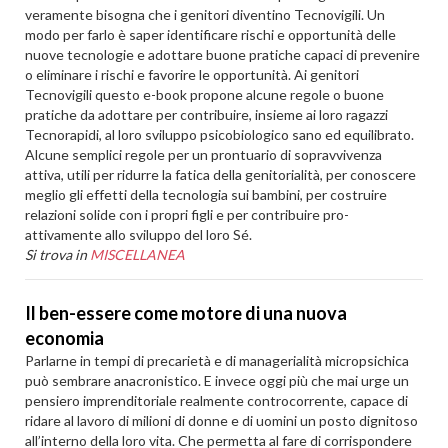
veramente bisogna che i genitori diventino Tecnovigili. Un
modo per farlo è saper identificare rischi e opportunità delle
nuove tecnologie e adottare buone pratiche capaci di prevenire
o eliminare i rischi e favorire le opportunità. Ai genitori
Tecnovigili questo e-book propone alcune regole o buone
pratiche da adottare per contribuire, insieme ai loro ragazzi
Tecnorapidi, al loro sviluppo psicobiologico sano ed equilibrato.
Alcune semplici regole per un prontuario di sopravvivenza
attiva, utili per ridurre la fatica della genitorialità, per conoscere
meglio gli effetti della tecnologia sui bambini, per costruire
relazioni solide con i propri figli e per contribuire pro-
attivamente allo sviluppo del loro Sé.
Si trova in
MISCELLANEA
Il ben-essere come motore di una nuova
economia
Parlarne in tempi di precarietà e di managerialità micropsichica
può sembrare anacronistico. E invece oggi più che mai urge un
pensiero imprenditoriale realmente controcorrente, capace di
ridare al lavoro di milioni di donne e di uomini un posto dignitoso
all’interno della loro vita. Che permetta al fare di corrispondere