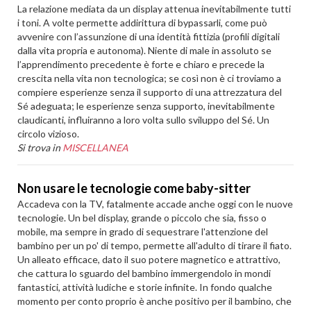
La relazione mediata da un display attenua inevitabilmente tutti
i toni. A volte permette addirittura di bypassarli, come può
avvenire con l’assunzione di una identità fittizia (profili digitali
dalla vita propria e autonoma). Niente di male in assoluto se
l’apprendimento precedente è forte e chiaro e precede la
crescita nella vita non tecnologica; se così non è ci troviamo a
compiere esperienze senza il supporto di una attrezzatura del
Sé adeguata; le esperienze senza supporto, inevitabilmente
claudicanti, influiranno a loro volta sullo sviluppo del Sé. Un
circolo vizioso.
Si trova in
MISCELLANEA
Non usare le tecnologie come baby-sitter
Accadeva con la TV, fatalmente accade anche oggi con le nuove
tecnologie. Un bel display, grande o piccolo che sia, fisso o
mobile, ma sempre in grado di sequestrare l'attenzione del
bambino per un po' di tempo, permette all'adulto di tirare il fiato.
Un alleato efficace, dato il suo potere magnetico e attrattivo,
che cattura lo sguardo del bambino immergendolo in mondi
fantastici, attività ludiche e storie infinite. In fondo qualche
momento per conto proprio è anche positivo per il bambino, che