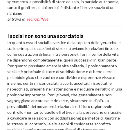
sperimenta la possibilità di stare da solo, in parziale autonomia,
tanto il genitore, o chi per lui, è distante il breve spazio di un
richiamo!
Si trova in
Tecnopillole
I social non sono una scorciatoia
In quanto esseri sociali al vertice della top ten delle gerarchie e
tra le principali occasioni di stress troviamo le relazioni (intese
come costruzioni di legami tra persone). I primi tempi della vita
ne dipendono completamente, quelli successivi in gran parte.
Per quanto possiamo amare la vita solitaria, il posizionamento
sociale è principale fattore di soddisfazione e di benessere
psicobiologico: che vuol dire condividere esperienze vissute
insieme, sentirsi riconosciuti, accolti, ascoltati, rispettati e
rispecchiati, presenti nell’attenzione e nel cuore dell’altro in una
posizione importante. Per i giovani, che generalmente non
vagheggiano ancora isole deserte, sicuramente di più. La
prevedibilità dei movimenti relazionali ed il loro ragionevole
controllo (non tanto quello effettivo ma la percezione di riuscire
a cavalcare le relazioni con soddisfazione) permette di gestirne
lo stress. Al contrario, le situazioni di cosiddetta sconfitta
sociale si configurano come condizioni di stress severo.