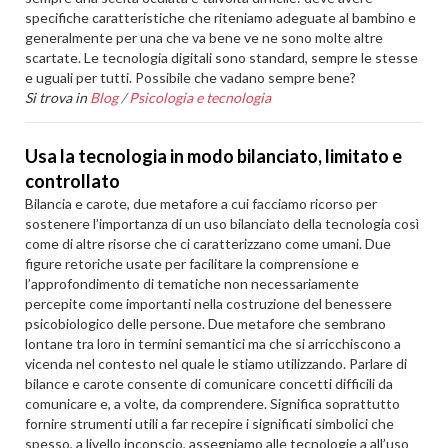
specifiche caratteristiche che riteniamo adeguate al bambino e
generalmente per una che va bene ve ne sono molte altre
scartate. Le tecnologia digitali sono standard, sempre le stesse
e uguali per tutti. Possibile che vadano sempre bene?
Si trova in
Blog
/
Psicologia e tecnologia
Usa la tecnologia in modo bilanciato, limitato e
controllato
Bilancia e carote, due metafore a cui facciamo ricorso per
sostenere l’importanza di un uso bilanciato della tecnologia così
come di altre risorse che ci caratterizzano come umani. Due
figure retoriche usate per facilitare la comprensione e
l’approfondimento di tematiche non necessariamente
percepite come importanti nella costruzione del benessere
psicobiologico delle persone. Due metafore che sembrano
lontane tra loro in termini semantici ma che si arricchiscono a
vicenda nel contesto nel quale le stiamo utilizzando. Parlare di
bilance e carote consente di comunicare concetti difficili da
comunicare e, a volte, da comprendere. Significa soprattutto
fornire strumenti utili a far recepire i significati simbolici che
spesso, a livello inconscio, assegniamo alle tecnologie a all’uso