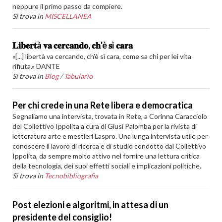
neppure il primo passo da compiere.
Si trova in
MISCELLANEA
𝐋𝐢𝐛𝐞𝐫𝐭à 𝐯𝐚 𝐜𝐞𝐫𝐜𝐚𝐧𝐝𝐨, 𝐜𝐡'è 𝐬ì 𝐜𝐚𝐫𝐚
«[...] libertà va cercando, ch'è sì cara, come sa chi per lei vita
rifiuta.» DANTE
Si trova in
Blog
/
Tabulario
Per chi crede in una Rete libera e democratica
Segnaliamo una intervista, trovata in Rete, a Corinna Caracciolo
del Collettivo Ippolita a cura di Giusi Palomba per la rivista di
letteratura arte e mestieri Laspro. Una lunga intervista utile per
conoscere il lavoro di ricerca e di studio condotto dal Collettivo
Ippolita, da sempre molto attivo nel fornire una lettura critica
della tecnologia, dei suoi effetti sociali e implicazioni politiche.
Si trova in
Tecnobibliografia
Post elezioni e algoritmi, in attesa di un
presidente del consiglio!