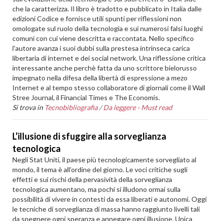
che la caratterizza. Il libro è tradotto e pubblicato in Italia dalle
edizioni Codice e fornisce utili spunti per riflessioni non
omologate sul ruolo della tecnologia e sui numerosi falsi luoghi
comuni con cui viene descritta e raccontata. Nello specifico
l'autore avanza i suoi dubbi sulla prestesa intrinseca carica
libertaria di internet e dei social network. Una riflessione critica
interessante anche perchè fatta da uno scrittore bielorusso
impegnato nella difesa della libertà di espressione a mezo
Internet e al tempo stesso collaboratore di giornali come il Wall
Stree Journal, il Financial Times e The Economis.
Si trova in
Tecnobibliografia
/
Da leggere - Must read
L’illusione di sfuggire alla sorveglianza
tecnologica
Negli Stat Uniti, il paese più tecnologicamente sorvegliato al
mondo, il tema è all’ordine del giorno. Le voci critiche sugli
effetti e sui rischi della pervasività della sorveglianza
tecnologica aumentano, ma pochi si illudono ormai sulla
possibilità di vivere in contesti da essa liberati e autonomi. Oggi
le tecniche di sorveglianza di massa hanno raggiunto livelli tali
da spegnere ogni speranza e annegare ogni illusione. Unica