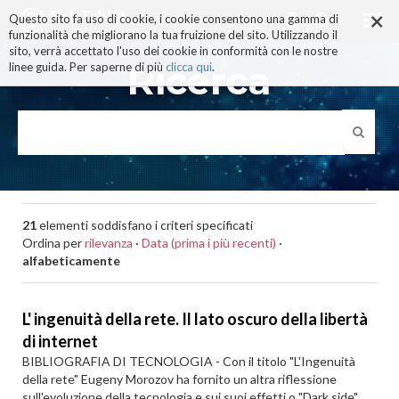
×
Salta
Questo sito fa uso di cookie, i cookie consentono una gamma di
ai
funzionalità che migliorano la tua fruizione del sito. Utilizzando il
contenuti.
sito, verrà accettato l'uso dei cookie in conformità con le nostre
|
Ricerca
linee guida. Per saperne di più
clicca qui
.
Salta
alla
navigazione
21
elementi soddisfano i criteri specificati
Ordina per
rilevanza
·
Data (prima i più recenti)
·
alfabeticamente
L' ingenuità della rete. Il lato oscuro della libertà
di internet
BIBLIOGRAFIA DI TECNOLOGIA - Con il titolo "L'Ingenuità
della rete" Eugeny Morozov ha fornito un altra riflessione
sull'evoluzione della tecnologia e sui suoi effetti o "Dark side"