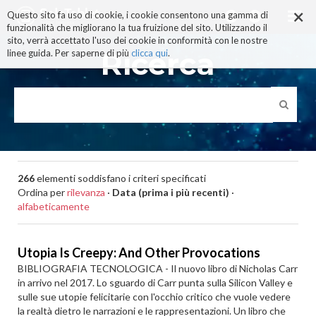
×
Salta
Questo sito fa uso di cookie, i cookie consentono una gamma di
ai
funzionalità che migliorano la tua fruizione del sito. Utilizzando il
contenuti.
sito, verrà accettato l'uso dei cookie in conformità con le nostre
|
Ricerca
linee guida. Per saperne di più
clicca qui
.
Salta
alla
navigazione
266
elementi soddisfano i criteri specificati
Ordina per
rilevanza
·
Data (prima i più recenti)
·
alfabeticamente
Utopia Is Creepy: And Other Provocations
BIBLIOGRAFIA TECNOLOGICA - Il nuovo libro di Nicholas Carr
in arrivo nel 2017. Lo sguardo di Carr punta sulla Silicon Valley e
sulle sue utopie felicitarie con l'occhio critico che vuole vedere
la realtà dietro le narrazioni e le rappresentazioni. Un libro che