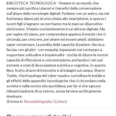
BIBLIOTECA TECNOLOGICA - Viviamo in un mondo che
sempre piú sacrifica i piaceri e i benefici della conversazione
sull'altare delle tecnologie digitali. Parliamo con un amico, ma nel
frattempo diamo piú di un'occhiata allo smartphone, e spesso i
nostri figli si lagnano se non hanno tra le mani un dispositivo
elettronico. Viviamo costantemente in un altrove digitale. Ma
per capire chi siamo, per comprendere appieno il mondo che ci
circonda, per crescere, per amare ed essere amati, dobbiamo
saper conversare. La perdita della capacità di parlare «faccia a
faccia» con gli altri - con empatia, imparando nel contempo a
sopportare solitudine e inquietudini - rischia di ridurre le nostre
capacità di riflessione e concentrazione, portandoci, nei casi
estremi, a stati di dissociazione psichica e cognitiva. In questo
libro, frutto di anni di interviste e di indagini sul campo, Sherry
Turkle, «l'antropologa del cyber-spazio», sottolinea le insidie e
gli effetti delle appendici tecnologiche che ci circondano nella
società e nella nostra vita quotidiana, per far sí che ognuno
ridiventi padrone di se stesso, senza farsene acriticamente
dominare.
Si trova in
Tecnobibliografia
/
Cultura