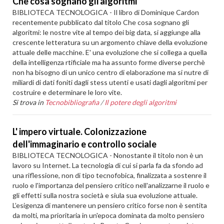
Che cosa sognano gli algoritmi
BIBLIOTECA TECNOLOGICA - Il libro di Dominique Cardon
recentemente pubblicato dal titolo Che cosa sognano gli
algoritmi: le nostre vite al tempo dei big data, si aggiunge alla
crescente letteratura su un argomento chiave della evoluzione
attuale delle macchine. E' una evoluzione che si collega a quella
della intelligenza rtificiale ma ha assunto forme diverse perchè
non ha bisogno di un unico centro di elaborazione ma si nutre di
miliardi di dati foniti dagli stess utenti e usati dagli algoritmi per
costruire e determinare le loro vite.
Si trova in
Tecnobibliografia
/
Il potere degli algoritmi
L' impero virtuale. Colonizzazione
dell'immaginario e controllo sociale
BIBLIOTECA TECNOLOGICA - Nonostante il titolo non è un
lavoro su Internet. La tecnologia di cui si parla fa da sfondo ad
una riflessione, non di tipo tecnofobica, finalizzata a sostenre il
ruolo e l'importanza del pensiero critico nell'analizzarne il ruolo e
gli effetti sulla nostra società e siula sua evoluzione attuale.
L’esigenza di mantenere un pensiero critico forse non è sentita
da molti, ma prioritaria in un'epoca dominata da molto pensiero