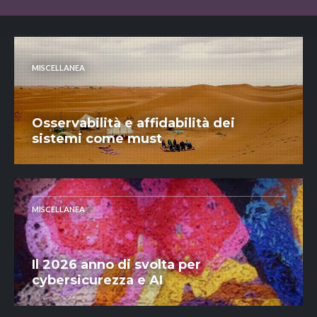
MISCELLANEA
Osservabilità e affidabilità dei
sistemi come must
MISCELLANEA
Il 2026 anno di svolta per
cybersicurezza e AI