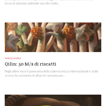
tasso di adozione potrebbe non dirci tutto...
MISCELLANEA
Qilin: 50 M/$ di riscatti
Negli ultimi mesi il panorama della cybersicurezza internazionale è stato
scosso da un’ondata di attacchi ransomware...