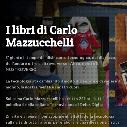
I libri di Carlo
Mazzucchelli
E' giunto il tempo del disincanto tecnologico, del distacco,
dell’andare oltre e altrove, verso l’Altro, dentro il
NOSTROVERSO.
La tecnologia sta cambiando il modo di pensare e di vedere il
mondo, la nostra mente e i nostri cuori.
Sul tema Carlo Mazzucchelli ha scritto 22 libri, tutti
pubblicati nella collana Tecnovisions di Delos Digital.
L'invito è a leggerli per scoprire gli effetti della tecnologia
sulla vita di tutti i giorni, per elaborare una riflessione critica