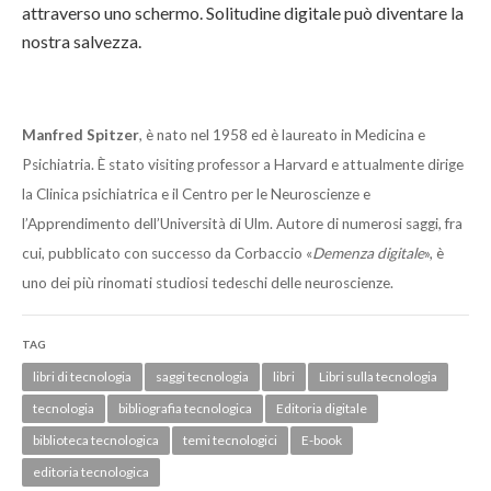
attraverso uno schermo. Solitudine digitale può diventare la
nostra salvezza.
Manfred Spitzer
, è nato nel 1958 ed è laureato in Medicina e
Psichiatria. È stato visiting professor a Harvard e attualmente dirige
la Clinica psichiatrica e il Centro per le Neuroscienze e
l’Apprendimento dell’Università di Ulm. Autore di numerosi saggi, fra
cui, pubblicato con successo da Corbaccio «
Demenza digitale
», è
uno dei più rinomati studiosi tedeschi delle neuroscienze.
TAG
libri di tecnologia
saggi tecnologia
libri
Libri sulla tecnologia
tecnologia
bibliografia tecnologica
Editoria digitale
biblioteca tecnologica
temi tecnologici
E-book
editoria tecnologica