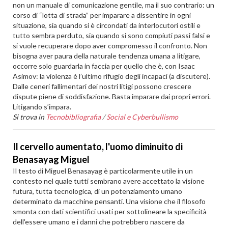
non un manuale di comunicazione gentile, ma il suo contrario: un
corso di “lotta di strada” per imparare a dissentire in ogni
situazione, sia quando si è circondati da interlocutori ostili e
tutto sembra perduto, sia quando si sono compiuti passi falsi e
si vuole recuperare dopo aver compromesso il confronto. Non
bisogna aver paura della naturale tendenza umana a litigare,
occorre solo guardarla in faccia per quello che è, con Isaac
Asimov: la violenza è l’ultimo rifugio degli incapaci (a discutere).
Dalle ceneri fallimentari dei nostri litigi possono crescere
dispute piene di soddisfazione. Basta imparare dai propri errori.
Litigando s’impara.
Si trova in
Tecnobibliografia
/
Social e Cyberbullismo
Il cervello aumentato, l'uomo diminuito di
Benasayag Miguel
Il testo di Miguel Benasayag è particolarmente utile in un
contesto nel quale tutti sembrano avere accettato la visione
futura, tutta tecnologica, di un potenziamento umano
determinato da macchine pensanti. Una visione che il filosofo
smonta con dati scientifici usati per sottolineare la specificità
dell'essere umano e i danni che potrebbero nascere da