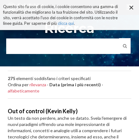
×
Salta
Questo sito fa uso di cookie, i cookie consentono una gamma di
ai
funzionalità che migliorano la tua fruizione del sito. Utilizzando il
contenuti.
sito, verrà accettato l'uso dei cookie in conformità con le nostre
|
Ricerca
linee guida. Per saperne di più
clicca qui
.
Salta
alla
navigazione
275
elementi soddisfano i criteri specificati
Ordina per
rilevanza
·
Data (prima i più recenti)
·
alfabeticamente
Out of control (Kevin Kelly)
Un testo da non perdere, anche se datato. Svela l'emergere di
nuovi paradigmi offrendo una mole impressionante di
informazioni, concetti e analogie utili a comprendere i futuri
tecnologici che determineranno, insieme ad esso, anche il