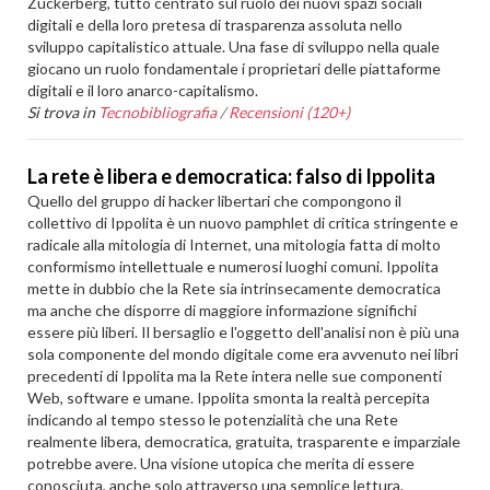
Zuckerberg, tutto centrato sul ruolo dei nuovi spazi sociali
digitali e della loro pretesa di trasparenza assoluta nello
sviluppo capitalistico attuale. Una fase di sviluppo nella quale
giocano un ruolo fondamentale i proprietari delle piattaforme
digitali e il loro anarco-capitalismo.
Si trova in
Tecnobibliografia
/
Recensioni (120+)
La rete è libera e democratica: falso di Ippolita
Quello del gruppo di hacker libertari che compongono il
collettivo di Ippolita è un nuovo pamphlet di critica stringente e
radicale alla mitologia di Internet, una mitologia fatta di molto
conformismo intellettuale e numerosi luoghi comuni. Ippolita
mette in dubbio che la Rete sia intrinsecamente democratica
ma anche che disporre di maggiore informazione significhi
essere più liberi. Il bersaglio e l'oggetto dell'analisi non è più una
sola componente del mondo digitale come era avvenuto nei libri
precedenti di Ippolita ma la Rete intera nelle sue componenti
Web, software e umane. Ippolita smonta la realtà percepita
indicando al tempo stesso le potenzialità che una Rete
realmente libera, democratica, gratuita, trasparente e imparziale
potrebbe avere. Una visione utopica che merita di essere
conosciuta, anche solo attraverso una semplice lettura.