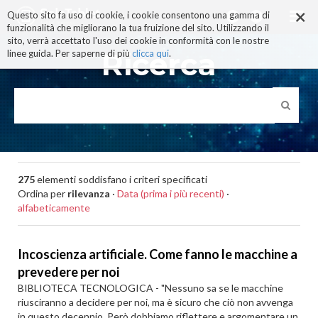
×
Salta
Questo sito fa uso di cookie, i cookie consentono una gamma di
ai
funzionalità che migliorano la tua fruizione del sito. Utilizzando il
contenuti.
sito, verrà accettato l'uso dei cookie in conformità con le nostre
|
Ricerca
linee guida. Per saperne di più
clicca qui
.
Salta
alla
navigazione
275
elementi soddisfano i criteri specificati
Ordina per
rilevanza
·
Data (prima i più recenti)
·
alfabeticamente
Incoscienza artificiale. Come fanno le macchine a
prevedere per noi
BIBLIOTECA TECNOLOGICA - "Nessuno sa se le macchine
riusciranno a decidere per noi, ma è sicuro che ciò non avvenga
in questo decennio. Però dobbiamo riflettere e argomentare un