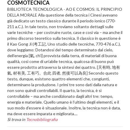
COSMOTECNICA
BIBLIOTECA TECNOLOGICA - AO E COSMOS: IL PRINCIPIO
DELLA MORALE Alla questione della tecnica i Cinesi avevano
già dedicato un testo classico durante il periodo ionico (770-
211 a.C.). In tale testo, non troviamo soltanto dettagli sulle
varie tecniche – per costruire ruote, case e così via – ma anche il
primo discorso teoretico sulla tecnica. Il classico in questione è
il Kao Gong Ji (考工記, Uno studio delle tecniche, 770-476 a.C.),
dove leggiamo: Dotandosi del tempo determinato dal cielo,
dell’energia [氣, ch’i] provvista dalla terra, di materiali di buona
qualità, così come di un’abile tecnica, qualcosa di buono può
essere prodotto attraverso la sintesi dei quattro. [天有時, 地有
氣, 材有美, 工有巧。合此 四者, 然後可以為良] Secondo questo
testo, dunque, esistono quattro elementi che, congiunti,
determinano la produzione. I primi tre sono dati dalla natura e
non sono quindi controllabili. Il quarto, la tecnica, è sì
controllabile – ma anche condizionato dagli altri tre: tempo,
energia e materiale. Quello umano è l’ultimo degli elementi, e il
suo modo d’essere è situazionale. Inoltre, la tecnica non è data,
ma deve essere imparata e migliorata....
Si trova in
Tecnobibliografia