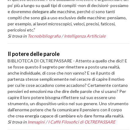
po’ più a lungo su quali tipi di compiti -non di decisioni- possiamo
e dovremmo delegare alle macchine, perché ci sono tanti
compiti che sono già a uso esclusivo delle macchine: pensiamo,
per esempio, ai lavori microscopici, veloci, precisi, faticosi,
pericolosi etc."
Si trova in
Tecnobibliografia
/
Intelligenza Artificiale
Il potere delle parole
BIBLIOTECA DI OLTREPASSARE - Attento a quello che dici! E
se fosse questo il segreto per rimettere a posto una realtà,
anche individuale, di cose che non vanno? E se il punto di
partenza stesse semplicemente nel ceracre di capire il motivo
per cui le cose accadono come accadono? Certamente contano
pensieri ed emozioni ma che dire delle parole che si usano? Per
capire il loro potere bisogna riflettere sul suo essere uno
strumento, un dispositivo unico nel suo genere. Uno strumento
dall'enorme potere che fa comunicare il pensiero con il corpo
che crea energia capace di cambiare e/o dare forma alla realtà.
Si trova in
Immagini
/
I Caffè Filosofici di OLTREPASSARE