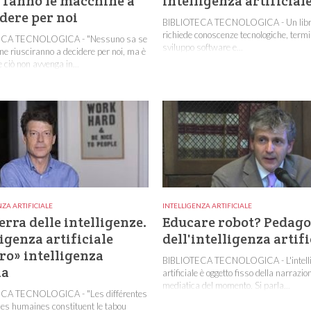
fanno le macchine a
intelligenza artificial
dere per noi
BIBLIOTECA TECNOLOGICA - Un libr
richiede conoscenze tecnologiche, termi
ECA TECNOLOGICA - "Nessuno sa se
sviluppo software e...
ne riusciranno a decidere per noi, ma è
 ciò non avvenga in...
NZA ARTIFICIALE
INTELLIGENZA ARTIFICIALE
erra delle intelligenze.
Educare robot? Pedago
ligenza artificiale
dell'intelligenza artifi
ro» intelligenza
BIBLIOTECA TECNOLOGICA - L'intell
a
artificiale è oggetto fisso della narrazio
mediatica del momento. Si parla...
CA TECNOLOGICA - "Les différentes
nces humaines constituent le tabou