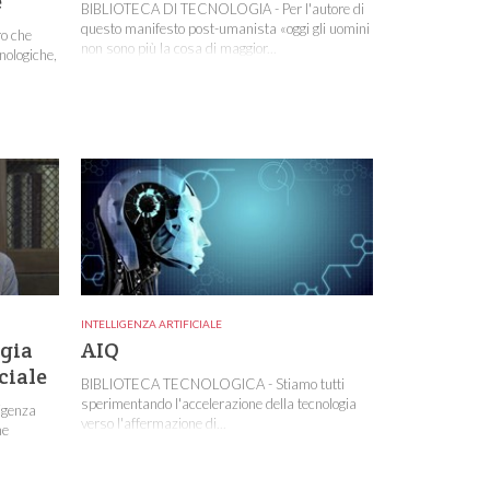
e
BIBLIOTECA DI TECNOLOGIA - Per l'autore di
questo manifesto post-umanista «oggi gli uomini
o che
non sono più la cosa di maggior...
nologiche,
INTELLIGENZA ARTIFICIALE
gia
AIQ
ciale
BIBLIOTECA TECNOLOGICA - Stiamo tutti
sperimentando l'accelerazione della tecnologia
igenza
verso l'affermazione di...
ne