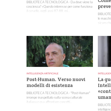
Come 
BIBLIOTECA TECNOLOGICA - Da dove viene la
preve
coscienza? «Questo interesse per come funziona
il cervello, negli anni 87-88, mi...
BIBLIOT
le macchi
sicuro che
INTELLIGENZA ARTIFICIALE
INTELLIGE
Post-Human. Verso nuovi
La gu
modelli di esistenza
Intel
«cont
BIBLIOTECA TECNOLOGICA - "Post-Human"
uman
irrompe inaspettato sulla scena culturale
italiana e osa affrontare concetti...
BIBLIOTE
intellige