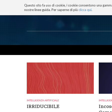
Questo sito fa uso di cookie, i cookie consentono una gamma di
BLOG
TECNOCONSAPEVOLEZZ
nostre linee guida. Per saperne di più
clicca qui
.
Salta
ai
contenuti.
|
Salta
alla
navigazione
INTELLIGENZA ARTIFICIALE
INTELLIGE
IRRIDUCIBILE
Incos