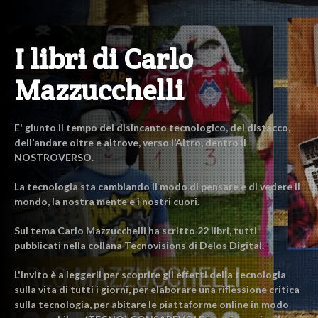
I libri di Carlo
Mazzucchelli
E' giunto il tempo del disincanto tecnologico, del distacco,
dell’andare oltre e altrove, verso l’Altro, dentro il
NOSTROVERSO.
La tecnologia sta cambiando il modo di pensare e di vedere il
mondo, la nostra mente e i nostri cuori.
Sul tema Carlo Mazzucchelli ha scritto 22 libri, tutti
pubblicati nella collana Tecnovisions di Delos Digital.
L'invito è a leggerli per scoprire gli effetti della tecnologia
sulla vita di tutti i giorni, per elaborare una riflessione critica
sulla tecnologia, per abitare le piattaforme online in modo