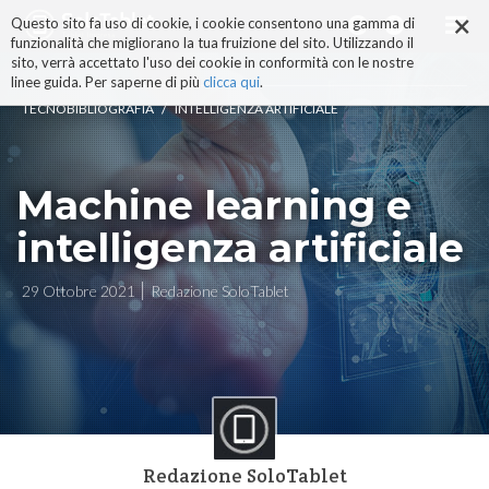
×
Salta
Questo sito fa uso di cookie, i cookie consentono una gamma di
ai
funzionalità che migliorano la tua fruizione del sito. Utilizzando il
contenuti.
sito, verrà accettato l'uso dei cookie in conformità con le nostre
|
linee guida. Per saperne di più
clicca qui
.
Salta
/
TECNOBIBLIOGRAFIA
INTELLIGENZA ARTIFICIALE
alla
navigazione
Machine learning e
intelligenza artificiale
29 Ottobre 2021
Redazione SoloTablet
Redazione SoloTablet