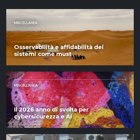
MISCELLANEA
Osservabilità e affidabilità dei
sistemi come must
MISCELLANEA
Il 2026 anno di svolta per
cybersicurezza e AI