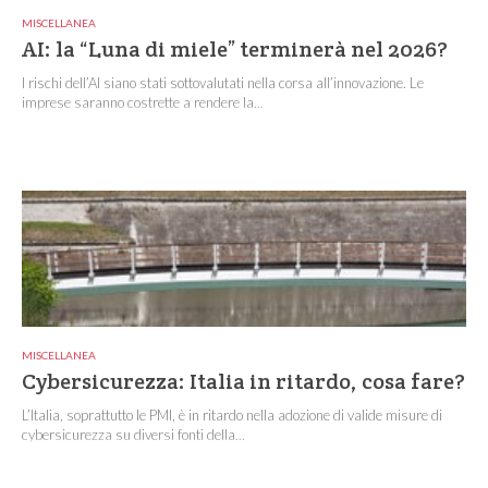
MISCELLANEA
AI: la “Luna di miele” terminerà nel 2026?
I rischi dell’AI siano stati sottovalutati nella corsa all’innovazione. Le
imprese saranno costrette a rendere la...
MISCELLANEA
Cybersicurezza: Italia in ritardo, cosa fare?
L’Italia, soprattutto le PMI, è in ritardo nella adozione di valide misure di
cybersicurezza su diversi fonti della...