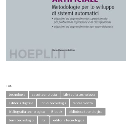
TAG
tecnologia
saggi tecnologia
Libri sulla tecnologia
Editoria digitale
libri di tecnologia
fantascienza
bibliografia tecnologica
E-book
biblioteca tecnologica
temi tecnologici
libri
editoria tecnologica