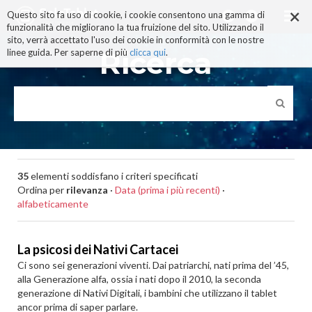
×
Salta
Questo sito fa uso di cookie, i cookie consentono una gamma di
ai
funzionalità che migliorano la tua fruizione del sito. Utilizzando il
contenuti.
sito, verrà accettato l'uso dei cookie in conformità con le nostre
|
Ricerca
linee guida. Per saperne di più
clicca qui
.
Salta
alla
navigazione
35
elementi soddisfano i criteri specificati
Ordina per
rilevanza
·
Data (prima i più recenti)
·
alfabeticamente
La psicosi dei Nativi Cartacei
Ci sono sei generazioni viventi. Dai patriarchi, nati prima del ’45,
alla Generazione alfa, ossia i nati dopo il 2010, la seconda
generazione di Nativi Digitali, i bambini che utilizzano il tablet
ancor prima di saper parlare.