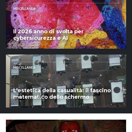
MISCELLANEA
Il 2026 anno di svolta per
cybersicurezza e AI
MISCELLANEA
L’estetica della casualità: il fascino
matematico dello schermo