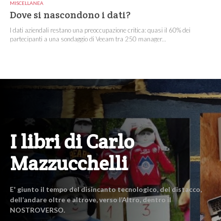
MISCELLANEA
Dove si nascondono i dati?
I dati aziendali restano una preoccupazione critica: quasi il 60% dei
partecipanti a una sondaggio di Veeam tra 250 manager...
I libri di Carlo
Mazzucchelli
E' giunto il tempo del disincanto tecnologico, del distacco,
dell’andare oltre e altrove, verso l’Altro, dentro il
NOSTROVERSO.