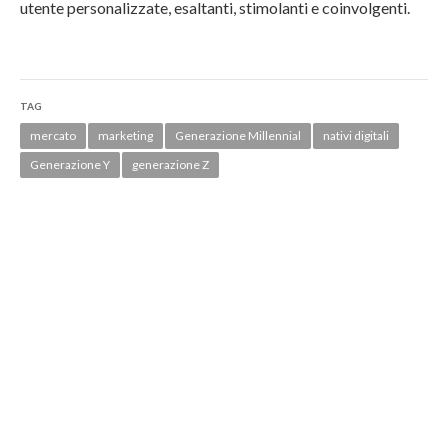
utente personalizzate, esaltanti, stimolanti e coinvolgenti.
TAG
mercato
marketing
Generazione Millennial
nativi digitali
Generazione Y
generazione Z