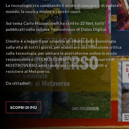
La tecnologia sta cambiando il modo di pensare e di vedere il
mondo, la nostra mente e i nostri cuori.
Sul tema Carlo Mazzucchelli ha scritto 22 libri, tutti
pubblicati nella collana Tecnovisions di Delos Digital.
L'invito è a leggerli per scoprire gli effetti della tecnologia
sulla vita di tutti i giorni, per elaborare una riflessione critica
sulla tecnologia, per abitare le piattaforme online in modo
responsabile e (TECNO) CONSAPEVOLE, per riscoprire il
NOSTROVERSO adottando pratiche umaniste utili a
resistere al Metaverso.
Da cittadini!
SCOPRI DI PIÙ