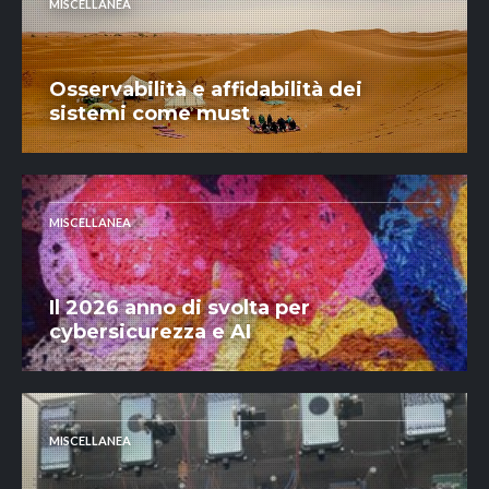
MISCELLANEA
Osservabilità e affidabilità dei
sistemi come must
MISCELLANEA
Il 2026 anno di svolta per
cybersicurezza e AI
MISCELLANEA