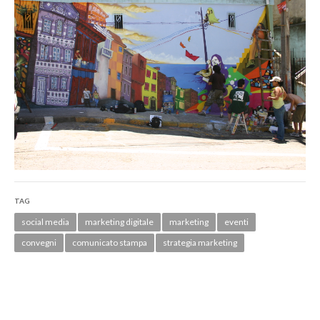
TAG
social media
marketing digitale
marketing
eventi
convegni
comunicato stampa
strategia marketing