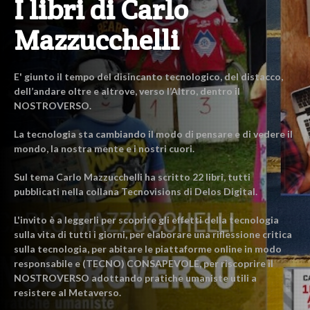
I libri di Carlo
Mazzucchelli
E' giunto il tempo del disincanto tecnologico, del distacco,
dell’andare oltre e altrove, verso l’Altro, dentro il
NOSTROVERSO.
La tecnologia sta cambiando il modo di pensare e di vedere il
mondo, la nostra mente e i nostri cuori.
Sul tema Carlo Mazzucchelli ha scritto 22 libri, tutti
pubblicati nella collana Tecnovisions di Delos Digital.
L'invito è a leggerli per scoprire gli effetti della tecnologia
sulla vita di tutti i giorni, per elaborare una riflessione critica
sulla tecnologia, per abitare le piattaforme online in modo
responsabile e (TECNO) CONSAPEVOLE, per riscoprire il
NOSTROVERSO adottando pratiche umaniste utili a
resistere al Metaverso.