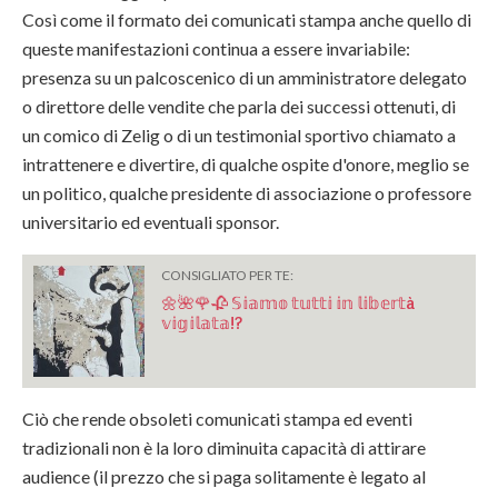
Così come il formato dei comunicati stampa anche quello di
queste manifestazioni continua a essere invariabile:
presenza su un palcoscenico di un amministratore delegato
o direttore delle vendite che parla dei successi ottenuti, di
un comico di Zelig o di un testimonial sportivo chiamato a
intrattenere e divertire, di qualche ospite d'onore, meglio se
un politico, qualche presidente di associazione o professore
universitario ed eventuali sponsor.
CONSIGLIATO PER TE:
🌼🌺🌹🥀 𝕊𝕚𝕒𝕞𝕠 𝕥𝕦𝕥𝕥𝕚 𝕚𝕟 𝕝𝕚𝕓𝕖𝕣𝕥à
𝕧𝕚𝕘𝕚𝕝𝕒𝕥𝕒!?
Ciò che rende obsoleti comunicati stampa ed eventi
tradizionali non è la loro diminuita capacità di attirare
audience (il prezzo che si paga solitamente è legato al