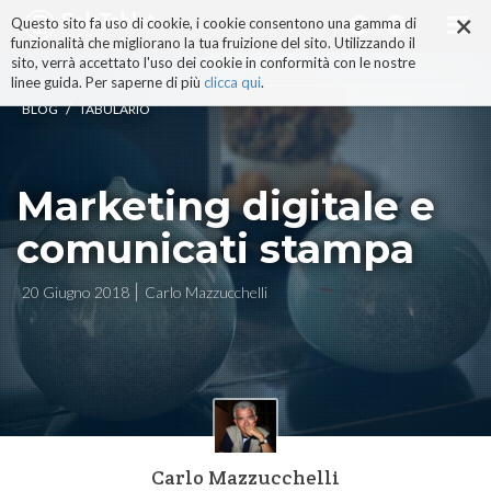
×
Salta
Questo sito fa uso di cookie, i cookie consentono una gamma di
ai
funzionalità che migliorano la tua fruizione del sito. Utilizzando il
contenuti.
sito, verrà accettato l'uso dei cookie in conformità con le nostre
|
linee guida. Per saperne di più
clicca qui
.
Salta
/
BLOG
TABULARIO
alla
navigazione
Marketing digitale e
comunicati stampa
20 Giugno 2018
Carlo Mazzucchelli
Carlo Mazzucchelli