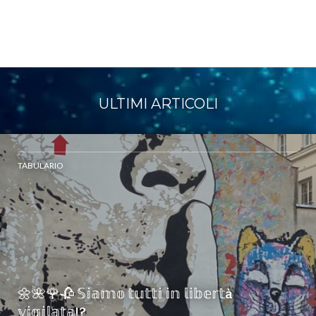
ULTIMI ARTICOLI
TABULARIO
🌼🌺🌹🥀 𝕊𝕚𝕒𝕞𝕠 𝕥𝕦𝕥𝕥𝕚 𝕚𝕟 𝕝𝕚𝕓𝕖𝕣𝕥à
𝕧𝕚𝕘𝕚𝕝𝕒𝕥𝕒!?