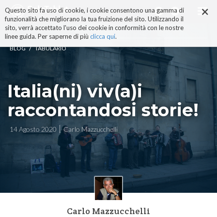
×
Salta
Questo sito fa uso di cookie, i cookie consentono una gamma di
ai
funzionalità che migliorano la tua fruizione del sito. Utilizzando il
contenuti.
sito, verrà accettato l'uso dei cookie in conformità con le nostre
|
linee guida. Per saperne di più
clicca qui
.
Salta
/
BLOG
TABULARIO
alla
navigazione
Italia(ni) viv(a)i
raccontandosi storie!
14 Agosto 2020
Carlo Mazzucchelli
Carlo Mazzucchelli