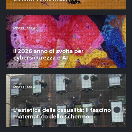
MISCELLANEA
Il 2026 anno di svolta per
cybersicurezza e AI
MISCELLANEA
L’estetica della casualità: il fascino
matematico dello schermo