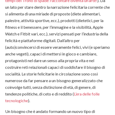
tempi del Trono di spade: raccontare diventa un'arte!
). Da
un lato per stare dentro la narrazione felicitaria corrente che
si alimenta di una miriade di proposte (diete alimentari,
palestre, attività sportive, ecc.), prodotti (dietetici, per la
fitness e il benessere, per l’immagine e la visibilità, Apple
Watch e Fitbit vari, ecc.), servizi pensati per l’industria della
felicità e piattaforme digitali. Dall’altro per
(auto)convincersi di essere veramente felici, vivi (e speriamo
anche vegeti), capaci di mettersi in gioco e cambiare,
protagonisti nel dare un senso alla propria vita e nel
costruire reti relazionali capaci di soddisfare il bisogno di
socialità. Le storie felicitarie in circolazione sono così
numerose da far pensare a un bisogno generalizzato che
coinvolge tutti, senza distinzione di età, di genere, di
tendenze politiche, di ceto e di reddito (
L’era delle folle
tecnologiche
).
Un bisogno che è andato formando un nuovo tipo di