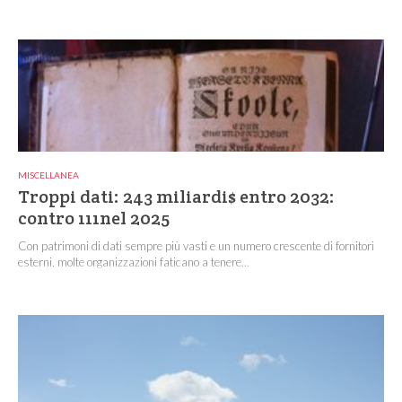
MISCELLANEA
Troppi dati: 243 miliardi$ entro 2032:
contro 111nel 2025
Con patrimoni di dati sempre più vasti e un numero crescente di fornitori
esterni, molte organizzazioni faticano a tenere...