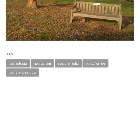
TAG
tecnologia
narrazioni
social media
piattaforme
pensiero critico