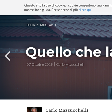
Questo sito fa uso di cookie, i cookie consentono una gamma di
BLOG
TECNOCONSAPEVOLEZZ
nostre linee guida. Per saperne di più
clicca qui
.
Salta
ai
contenuti.
/
BLOG
TABULARIO
|
Salta
alla
navigazione
Quello che l
07 Ottobre 2019
Carlo Mazzucchelli
Carlo Mazzucchelli