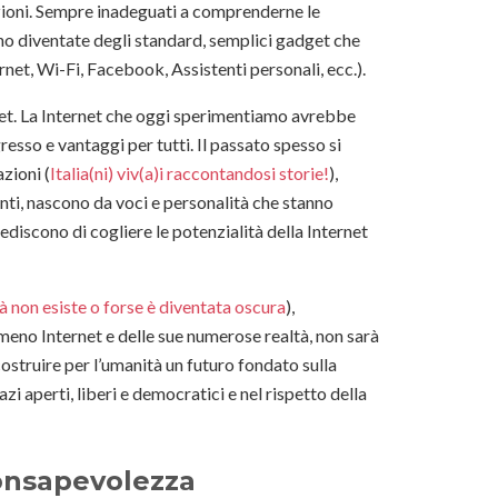
zioni. Sempre inadeguati a comprenderne le
ono diventate degli standard, semplici gadget che
ternet, Wi-Fi, Facebook, Assistenti personali, ecc.).
rnet. La Internet che oggi sperimentiamo avrebbe
resso e vantaggi per tutti. Il passato spesso si
azioni (
Italia(ni) viv(a)i raccontandosi storie!
),
anti, nascono da voci e personalità che stanno
discono di cogliere le potenzialità della Internet
tà non esiste o forse è diventata oscura
),
eno Internet e delle sue numerose realtà, non sarà
costruire per l’umanità un futuro fondato sulla
i aperti, liberi e democratici e nel rispetto della
consapevolezza