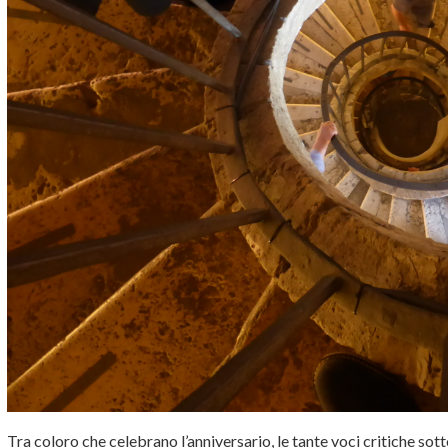
Tra coloro che celebrano l’anniversario, le tante voci critiche sot