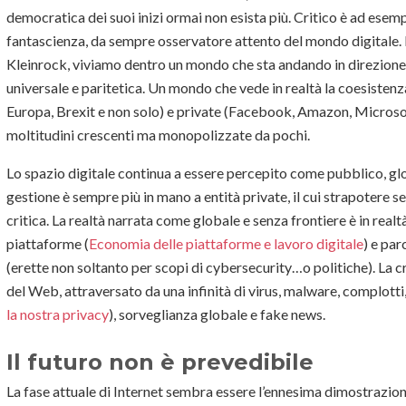
democratica dei suoi inizi ormai non esista più. Critico è ad esem
fantascienza, da sempre osservatore attento del mondo digitale. P
Kleinrock, viviamo dentro un mondo che sta andando in direzione o
universale e paritetica. Un mondo che vede in realtà la coesistenza
Europa, Brexit e non solo) e private (Facebook, Amazon, Microsof
moltitudini crescenti ma monopolizzate da pochi.
Lo spazio digitale continua a essere percepito come pubblico, glob
gestione è sempre più in mano a entità private, il cui strapotere 
critica. La realtà narrata come globale e senza frontiere è in real
piattaforme (
Economia delle piattaforme e lavoro digitale
) e par
(erette non soltanto per scopi di cybersecurity…o politiche). La cri
del Web, attraversato da una infinità di virus, malware, complotti, 
la nostra privacy
), sorveglianza globale e fake news.
Il futuro non è prevedibile
La fase attuale di Internet sembra essere l’ennesima dimostrazio