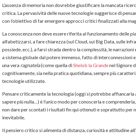
L’assenza di memoria non dovrebbe giustificare la mancata ricerca
critica. La pervasività delle nuove tecnologie suggerisce di pensarl
con l’obiettivo di far emergere approcci critici finalizzati alla m
La conoscenza non deve essere riferita al funzionamento delle p
alfabetizzarsi, a fare chiarezza (sul Cloud, sui Big Data, sulle inf
possiede, ecc.), a farsi strada dentro la complessità, le narrazioni e
a sistema globale dal potere immenso, fatto di interconnessioni 
una vera
ragnatela
(come quella di
Shelob la Grande
nel Signore de
cognitivamente, sia nella pratica quotidiana, sempre più caratter
tecnologie utilizzate.
Pensare criticamente la tecnologia (oggi si potrebbe affiancarla
sapere più nulla…) è l’unico modo per conoscerla e comprenderla, 
non dare per scontati i risultati fin qui ottenuti e soprattutto per 
inevitabile.
Il pensiero critico si alimenta di distanza, curiosità e attitudine al