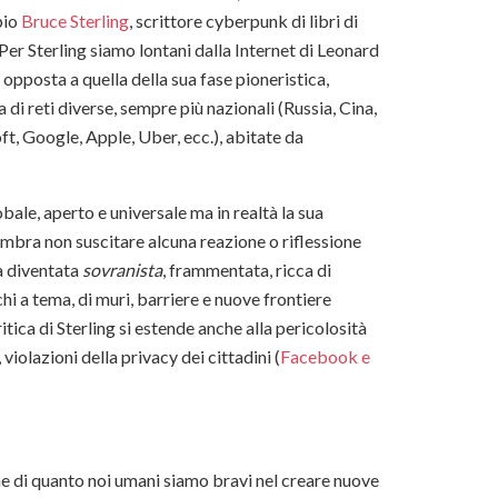
pio
Bruce Sterling
, scrittore cyberpunk di libri di
er Sterling siamo lontani dalla Internet di Leonard
pposta a quella della sua fase pioneristica,
 di reti diverse, sempre più nazionali (Russia, Cina,
t, Google, Apple, Uber, ecc.), abitate da
ale, aperto e universale ma in realtà la sua
sembra non suscitare alcuna reazione o riflessione
tà diventata
sovranista
, frammentata, ricca di
chi a tema, di muri, barriere e nuove frontiere
tica di Sterling si estende anche alla pericolosità
violazioni della privacy dei cittadini (
Facebook e
ne di quanto noi umani siamo bravi nel creare nuove