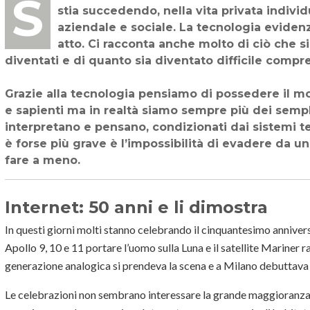
Siamo immersi in un mondo tecnologico che ci obbliga a cercare di capire cosa
stia succedendo, nella vita privata indivi
aziendale e sociale. La tecnologia eviden
atto. Ci racconta anche molto di ciò che s
diventati e di quanto sia diventato difficile compr
Grazie alla tecnologia pensiamo di possedere il mo
e sapienti ma in realtà siamo sempre più dei sempl
interpretano e pensano, condizionati dai sistemi t
è forse più grave è l’impossibilità di evadere da u
fare a meno.
Internet: 50 anni e li dimostra
In questi giorni molti stanno celebrando il cinquantesimo anniversa
Apollo 9, 10 e 11 portare l’uomo sulla Luna e il satellite Mariner
generazione analogica si prendeva la scena e a Milano debuttava l
Le celebrazioni non sembrano interessare la grande maggioranza 