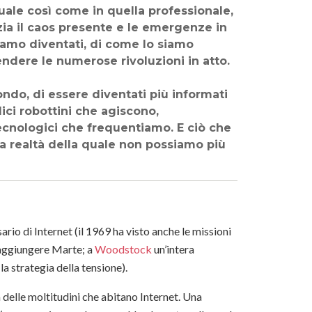
duale così come in quella professionale,
zia il caos presente e le emergenze in
iamo diventati, di come lo siamo
endere le numerose rivoluzioni in atto.
ndo, di essere diventati più informati
ici robottini che agiscono,
ecnologici che frequentiamo. E ciò che
na realtà della quale non possiamo più
rio di Internet (il 1969 ha visto anche le missioni
 raggiungere Marte; a
Woodstock
un’intera
a strategia della tensione).
delle moltitudini che abitano Internet. Una