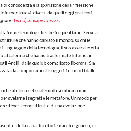
 di conoscenza e la sparizione della riflessione
e in modi nuovi, diversi da quelli oggi praticati,
aggiore
(tecno)consapevolezza
.
iattaforme tecnologiche che frequentiamo. Serve a
rastrutture che hanno cablato il mondo, su chi le
 il linguaggio della tecnologia, il suo essersi eretta
e piattaforme che hanno trasformato Internet in
gli Anelli) dalla quale è complicato liberarsi. Sia
izzata da comportamenti suggeriti e indotti dalle
 anche al clima del quale molti sembrano non
per svelarne i segreti e le metafore. Un modo per
non ritenerli come il frutto di una evoluzione
l’ascolto, della capacità di orientare lo sguardo, di