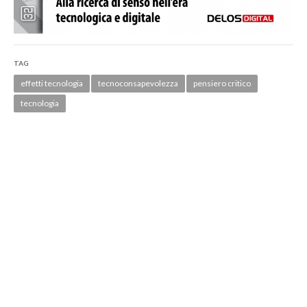
TAG
effetti tecnologia
tecnoconsapevolezza
pensiero critico
tecnologia