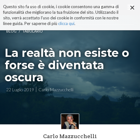
×
Salta
Questo sito fa uso di cookie, i cookie consentono una gamma di
ai
funzionalità che migliorano la tua fruizione del sito. Utilizzando il
contenuti.
sito, verrà accettato l'uso dei cookie in conformità con le nostre
|
linee guida. Per saperne di più
clicca qui
.
Salta
/
BLOG
TABULARIO
alla
navigazione
La realtà non esiste o
forse è diventata
oscura
22 Luglio 2019
Carlo Mazzucchelli
Carlo Mazzucchelli