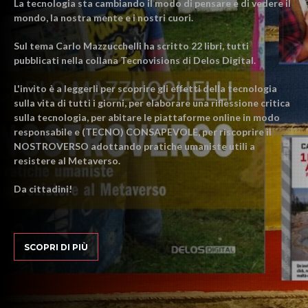
La tecnologia sta cambiando il modo di pensare e di vedere il
mondo, la nostra mente e i nostri cuori.
Sul tema Carlo Mazzucchelli ha scritto 22 libri, tutti
pubblicati nella collana Tecnovisions di Delos Digital.
L'invito è a leggerli per scoprire gli effetti della tecnologia
sulla vita di tutti i giorni, per elaborare una riflessione critica
sulla tecnologia, per abitare le piattaforme online in modo
responsabile e (TECNO) CONSAPEVOLE, per riscoprire il
NOSTROVERSO adottando pratiche umaniste utili a
resistere al Metaverso.
Da cittadini!
SCOPRI DI PIÙ