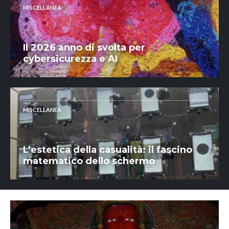
MISCELLANEA
Il 2026 anno di svolta per
cybersicurezza e AI
MISCELLANEA
L’estetica della casualità: il fascino
matematico dello schermo