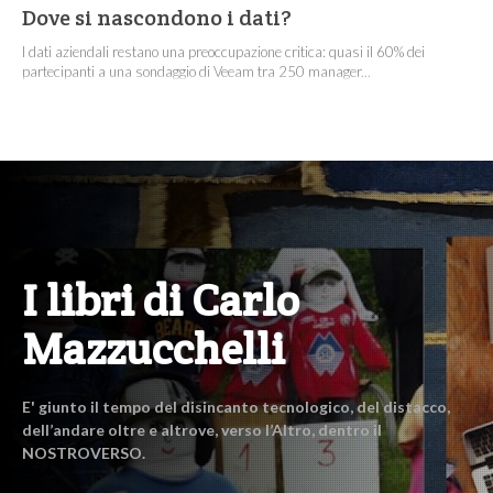
Dove si nascondono i dati?
I dati aziendali restano una preoccupazione critica: quasi il 60% dei
partecipanti a una sondaggio di Veeam tra 250 manager...
I libri di Carlo
Mazzucchelli
E' giunto il tempo del disincanto tecnologico, del distacco,
dell’andare oltre e altrove, verso l’Altro, dentro il
NOSTROVERSO.