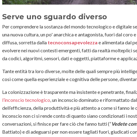
Serve uno sguardo diverso
Per comprendere la sostanza del mondo tecnologico e digitale s
una nuova cultura, un po' anarchica e antagonista, fuori dal coro e
diffusa, sorretta dalla
tecnoconsapevolezza
e alimentata dal pe
evolvere nei nuovi contesti emergenti, fatti da realtà molteplici s
da codici, algoritmi, sensori, dati e oggetti, piattaforme e applica
Tante entità tra loro diverse, molte delle quali sempre più intelli
così come quella esperienziale e cognitiva delle persone, diventa
La colonizzazione è trasparente ma insistente e penetrante, finaliz
l’inconscio tecnologico
, un inconscio dominato e riformattato dal
dell’efficienza, della produttività e più attento a come si fanno l
inconscio non ci si rende conto di quanto siano condizionati i nos
conversazioni, si finisce per fare ciò che fanno tutti (“
Vedete come
Battiato) e di adeguarsi per non essere tagliati fuori, giudicati co