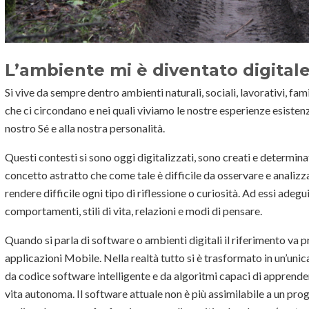
L’ambiente mi è diventato digital
Si vive da sempre dentro ambienti naturali, sociali, lavorativi, fami
che ci circondano e nei quali viviamo le nostre esperienze esistenz
nostro Sé e alla nostra personalità.
Questi contesti si sono oggi digitalizzati, sono creati e determinat
concetto astratto che come tale è difficile da osservare e analizza
rendere difficile ogni tipo di riflessione o curiosità. Ad essi adeg
comportamenti, stili di vita, relazioni e modi di pensare.
Quando si parla di software o ambienti digitali il riferimento va p
applicazioni Mobile. Nella realtà tutto si è trasformato in un’un
da codice software intelligente e da algoritmi capaci di apprende
vita autonoma. Il software attuale non è più assimilabile a un p