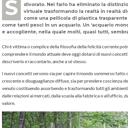
Si dice da tempo che il software si stia mangiando il mondo, forse se lo è già
divorato. Nel farlo ha eliminato la distin
virtuale trasformando la realtà in realtà di
come una pellicola di plastica trasparent
come tanti pesci in un acquario. Un ‘acquario mond
e accogliente, nella quale molti, quasi tutti, semb
Chi è vittima o complice della filosofia della felicità corrente po
comprendere il mondo attuale deve oggi dotarsi di nuovi concetti
descriverlo e raccontarlo, anche a sé stesso.
I nuovi concetti servono sia per capire il mondo sommerso fatto di 
crescente e disuguaglianze diffuse, sia per prendere coscienza del
venuto costituendo assorbendo e trasformando tutti gli ambienti u
dalle relazioni ai mercati, dalla scuola alla fabbrica o all’ufficio,
valore.