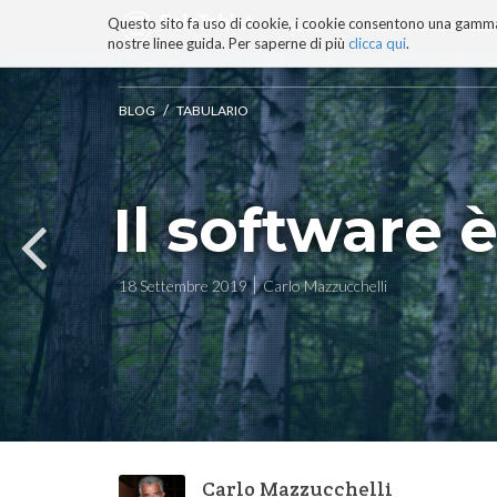
Questo sito fa uso di cookie, i cookie consentono una gamma di
BLOG
TECNOCONSAPEVOLEZZ
nostre linee guida. Per saperne di più
clicca qui
.
Salta
ai
contenuti.
/
BLOG
TABULARIO
|
Salta
alla
navigazione
Il software è
18 Settembre 2019
Carlo Mazzucchelli
Carlo Mazzucchelli