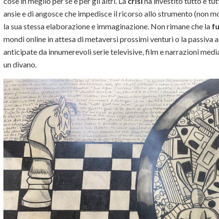
cose in meglio per sé e per gli altri. La
crisi
ha investito tutto e tu
ansie e di angosce che impedisce il ricorso allo strumento (non 
la sua stessa elaborazione e immaginazione. Non rimane che la
fu
mondi online in attesa di metaversi prossimi venturi o la passiva 
anticipate da innumerevoli serie televisive, film e narrazioni medi
un divano.