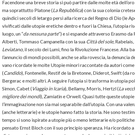
Facendone una breve storia si può partire dalle molte età dell’or
ma soprattutto Platone (
La Repubblica
) con la sua colonia crete
quindici secoli di letargo persi alla ricerca del Regno di Dio (le Ap
vivificati dalle utopie eretiche dentro e fuori la Chiesa, l’utop
luogo, un “
da nessuna parte
”) e si espande attraverso Erasmo da
Alberti, Tommaso Campanella con la sua
Città del sole
, Rabelais
Leviatano
, il secolo dei Lumi, fino la Rivoluzione Francese. Alla b
l’annuncio di mondi possibili, anche se alla rovescia, la denuncia de
vano ricordate le molte Utopie minori raccontate da autori come 
(
Candido
), Fontenelle, Restif de la Bretonne, Diderot, Swift (da r
Bergerac e molti altri. A seguire l’utopia si trasforma in utopia po
Simon, Cabet (
Viaggio in Icaria
), Bellamy, Morris, Hertzl (
La vecc
migliore dei mondi
), Zamiatin e Orwell. Quasi tutte queste utopi
l’immaginazione non sia mai separabile dall’utopia. Con una valenza
(anche letterarie) e le utopie hanno fatto la storia. Ne sono testi
tempo si sono ispirate a utopie più o meno letterarie e/o politiche
pensato Ernst Bloch con il suo principio speranza. Ha ricordato a 