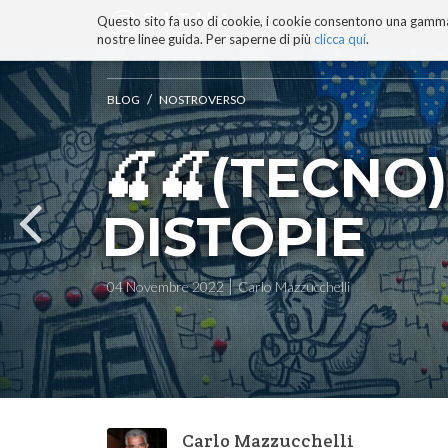
Questo sito fa uso di cookie, i cookie consentono una gamma di
BLOG
TECNOCONSAPEVOLEZZ
nostre linee guida. Per saperne di più
clicca qui
.
Salta
ai
contenuti.
/
BLOG
NOSTROVERSO
|
Salta
🍒🍒(TECNO
alla
navigazione
DISTOPIE
04 Novembre 2022
Carlo Mazzucchelli
Carlo Mazzucchelli