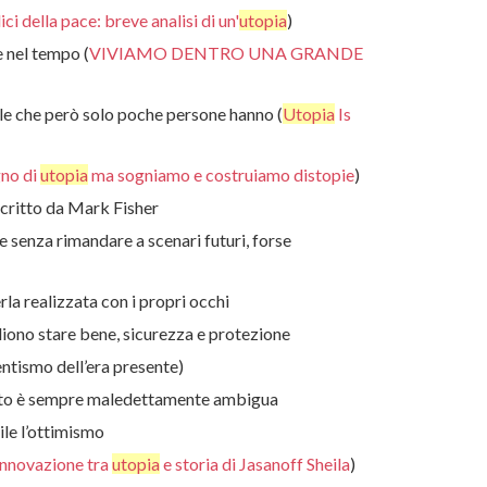
ici della pace: breve analisi di un'
utopia
)
 nel tempo (
VIVIAMO DENTRO UNA GRANDE
le che però solo poche persone hanno (
Utopia
Is
no di
utopia
ma sogniamo e costruiamo distopie
)
scritto da Mark Fisher
e senza rimandare a scenari futuri, forse
erla realizzata con i propri occhi
gliono stare bene, sicurezza e protezione
entismo dell’era presente)
uesto è sempre maledettamente ambigua
ile l’ottimismo
innovazione tra
utopia
e storia di Jasanoff Sheila
)