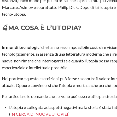
distanza, unico modo per penetrare anche la prossimità più vicina
Marcuse, Asimov e soprattutto Philip Dick. Dopo di lui l’utopia è 
tecno-utopia.
🍒
MA COSA È L’UTOPIA?
In
mondi tecnologici
che hanno reso impossibile costruire visioni 
tecnologicamente, in assenza di una letteratura moderna che si ric
nuove, non rimane che interrogarci se e quanto l’utopia possa ra
esperienziale e intellettuale possibile.
Nel praticare questo esercizio si può forse riscoprire il valore in
attuale. Oppure convincersi che l’utopia è morta anche perché sp
Per articolare le domande che servono può essere utile partire da 
L’utopia è collegata ad aspetti negativi ma la storia è stata f
(
IN CERCA DI NUOVE UTOPIE!
)