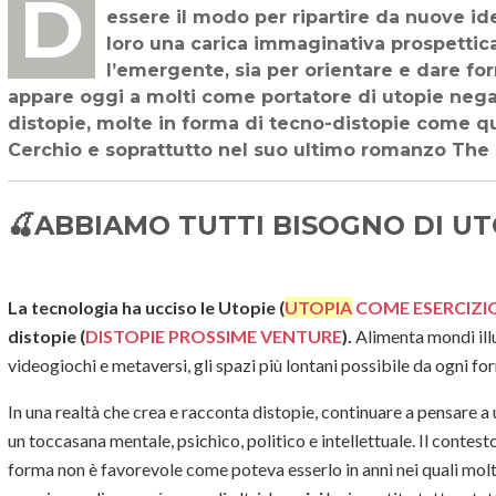
Dentro il fallimento della politica nell’era della postmodernità, l’utopia può
essere il modo per ripartire da nuove id
loro una carica immaginativa prospettica
l’emergente, sia per orientare e dare fo
appare oggi a molti come portatore di utopie negat
distopie, molte in forma di tecno-distopie come qu
Cerchio e soprattutto nel suo ultimo romanzo The 
🍒
ABBIAMO TUTTI BISOGNO DI UT
La tecnologia ha ucciso le Utopie (
UTOPIA
COME ESERCIZIO
distopie (
DISTOPIE PROSSIME VENTURE
).
Alimenta mondi illu
videogiochi e metaversi, gli spazi più lontani possibile da ogni fo
In una realtà che crea e racconta distopie, continuare a pensare a 
un toccasana mentale, psichico, politico e intellettuale. Il contes
forma non è favorevole come poteva esserlo in anni nei quali mol