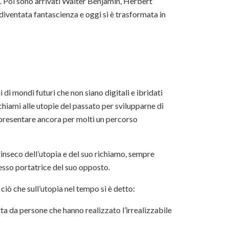
. Poi sono arrivati Walter Benjamin, Herbert
diventata fantascienza e oggi si è trasformata in
di mondi futuri che non siano digitali e ibridati
hiami alle utopie del passato per svilupparne di
ppresentare ancora per molti un percorso
trinseco dell’utopia e del suo richiamo, sempre
esso portatrice del suo opposto.
ciò che sull’utopia nel tempo si è detto:
atta da persone che hanno realizzato l’irrealizzabile