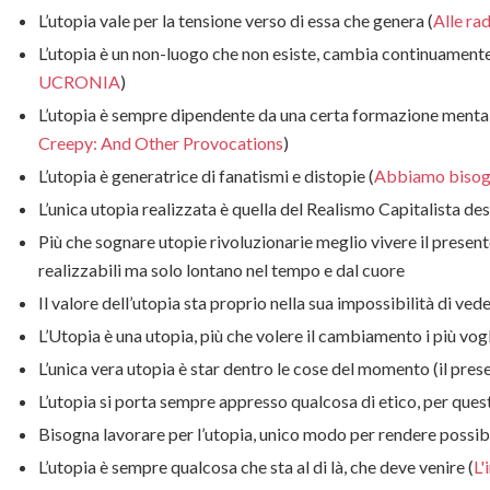
L’utopia vale per la tensione verso di essa che genera (
Alle rad
L’utopia è un non-luogo che non esiste, cambia continuamente
UCRONIA
)
L’utopia è sempre dipendente da una certa formazione menta
Creepy: And Other Provocations
)
L’utopia è generatrice di fanatismi e distopie (
Abbiamo bisog
L’unica utopia realizzata è quella del Realismo Capitalista de
Più che sognare utopie rivoluzionarie meglio vivere il present
realizzabili ma solo lontano nel tempo e dal cuore
Il valore dell’utopia sta proprio nella sua impossibilità di ved
L’Utopia è una utopia, più che volere il cambiamento i più vo
L’unica vera utopia è star dentro le cose del momento (il pres
L’utopia si porta sempre appresso qualcosa di etico, per q
Bisogna lavorare per l’utopia, unico modo per rendere possib
L’utopia è sempre qualcosa che sta al di là, che deve venire (
L'