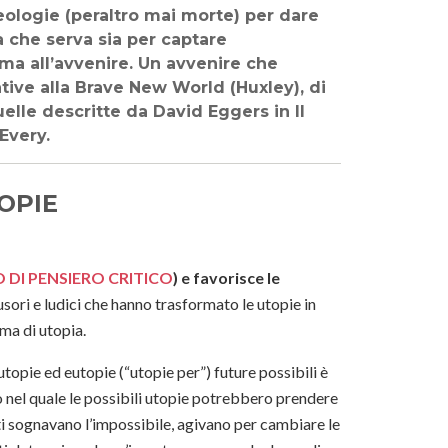
eologie (peraltro mai morte) per dare
 che serva sia per captare
rma all’avvenire. Un avvenire che
ive alla Brave New World (Huxley), di
elle descritte da David Eggers in Il
Every.
OPIE
 DI PENSIERO CRITICO
) e favorisce le
sori e ludici che hanno trasformato le utopie in
rma di utopia.
utopie ed eutopie (“utopie per”) future possibili è
to nel quale le possibili utopie potrebbero prendere
ti sognavano l’impossibile, agivano per cambiare le