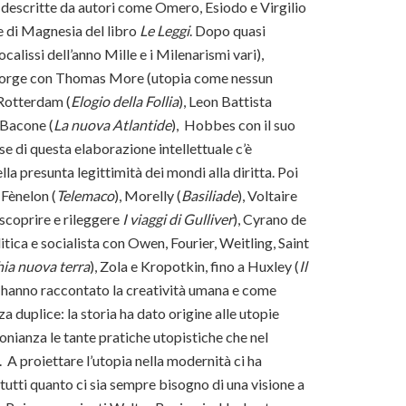
o descritte da autori come Omero, Esiodo e Virgilio
se di Magnesia del libro
Le Leggi
. Dopo quasi
ocalissi dell’anno Mille e i Milenarismi vari),
ia risorge con Thomas More (utopia come nessun
 Rotterdam (
Elogio della Follia
), Leon Battista
, Bacone (
La nuova Atlantide
), Hobbes con il suo
ase di questa elaborazione intellettuale c’è
lla presunta legittimità dei mondi alla diritta. Poi
Fènelon (
Telemaco
), Morelly (
Basiliade
), Voltaire
oscoprire e rileggere
I viaggi di Gulliver
), Cyrano de
litica e socialista con Owen, Fourier, Weitling, Saint
hia nuova terra
), Zola e Kropotkin, fino a Huxley (
Il
e hanno raccontato la creatività umana e come
 duplice: la storia ha dato origine alle utopie
monianza le tante pratiche utopistiche che nel
. A proiettare l’utopia nella modernità ci ha
tutti quanto ci sia sempre bisogno di una visione a