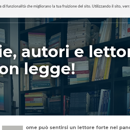
 funzionalità che migliorano la tua fruizione del sito. Utilizzando il sito, ver
A
TECNOBIBLIOGRAFIA
I MIEI LIBRI
PROGETTO
ie, autori e letto
on legge!