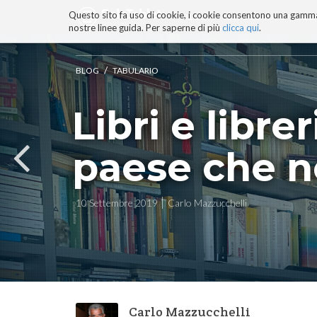
Questo sito fa uso di cookie, i cookie consentono una gamma di
BLOG
TECNOCONSAPEVOLEZZ
nostre linee guida. Per saperne di più
clicca qui
.
Salta
ai
contenuti.
/
BLOG
TABULARIO
|
Salta
Libri e librer
alla
navigazione
paese che n
10 Settembre 2019
Carlo Mazzucchelli
Carlo Mazzucchelli