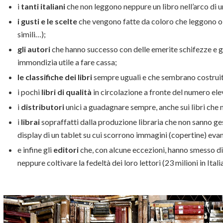
i
tanti italiani
che non leggono neppure un libro nell’arco di un
i gusti e le scelte
che vengono fatte da coloro che leggono o 
simili…);
gli autori
che hanno successo con delle emerite schifezze e g
immondizia utile a fare cassa;
le classifiche dei libri
sempre uguali e che sembrano costruite
i pochi
libri di qualità
in circolazione a fronte del numero ele
i
distributori
unici a guadagnare sempre, anche sui libri che 
i
librai
sopraffatti dalla produzione libraria che non sanno ges
display di un tablet su cui scorrono immagini (copertine) evan
e infine gli
editori
che, con alcune eccezioni, hanno smesso di
neppure coltivare la fedeltà dei loro lettori (23 milioni in Itali