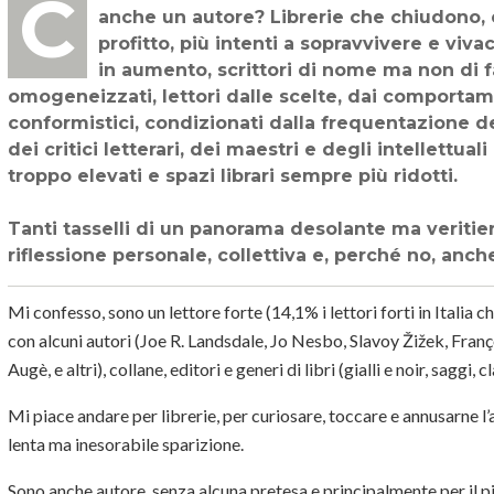
Come può sentirsi un lettore forte nel panorama editoriale italiano? E se poi fosse
anche un autore? Librerie che chiudono, ed
profitto, più intenti a sopravvivere e viva
in aumento, scrittori di nome ma non di fa
omogeneizzati, lettori dalle scelte, dai comportame
conformistici, condizionati dalla frequentazione de
dei critici letterari, dei maestri e degli intellettual
troppo elevati e spazi librari sempre più ridotti.
Tanti tasselli di un panorama desolante ma veritier
riflessione personale, collettiva e, perché no, anche
Mi confesso, sono un lettore forte (14,1% i lettori forti in Italia c
con alcuni autori (Joe R. Landsdale, Jo Nesbo, Slavoy Žižek, Fra
Augè, e altri), collane, editori e generi di libri (gialli e noir, saggi, cl
Mi piace andare per librerie, per curiosare, toccare e annusarne 
lenta ma inesorabile sparizione.
Sono anche autore, senza alcuna pretesa e principalmente per il pi