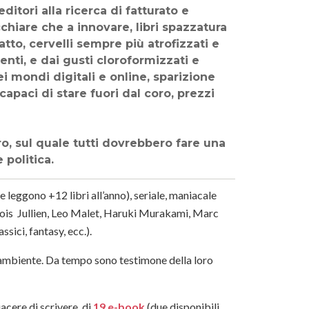
itori alla ricerca di fatturato e
cchiare che a innovare, libri spazzatura
tto, cervelli sempre più atrofizzati e
nti, e dai gusti cloroformizzati e
i mondi digitali e online, sparizione
i capaci di stare fuori dal coro, prezzi
o, sul quale tutti dovrebbero fare una
 politica.
he leggono +12 libri all’anno), seriale, maniacale
nçois Jullien, Leo Malet, Haruki Murakami, Marc
assici, fantasy, ecc.).
l’ambiente. Da tempo sono testimone della loro
acere di scrivere, di
19 e-book
(due disponibili