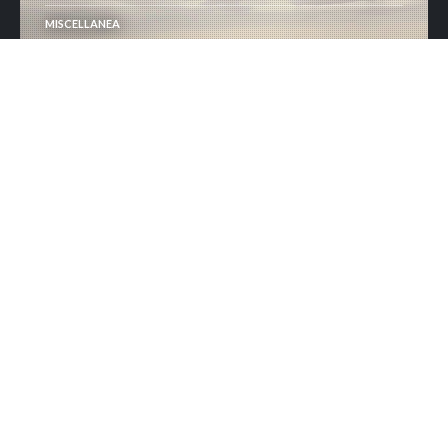
MISCELLANEA
Osservabilità e affidabilità dei
sistemi come must
MISCELLANEA
Il 2026 anno di svolta per
cybersicurezza e AI
MISCELLANEA