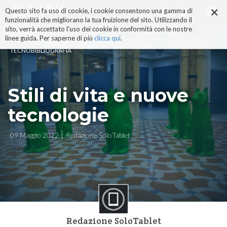
×
Salta
Questo sito fa uso di cookie, i cookie consentono una gamma di
ai
funzionalità che migliorano la tua fruizione del sito. Utilizzando il
contenuti.
sito, verrà accettato l'uso dei cookie in conformità con le nostre
|
linee guida. Per saperne di più
clicca qui
.
Salta
TECNOBIBLIOGRAFIA
alla
navigazione
Stili di vita e nuove
tecnologie
09 Maggio 2022
Redazione SoloTablet
Redazione SoloTablet