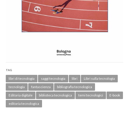
TAG
libri di tecnologia
saggi tecnologia
libri
Libri sulla tecnologia
tecnologia
fantascienza
bibliografia tecnologica
Editoria digitale
biblioteca tecnologica
temi tecnologici
E-book
editoria tecnologica