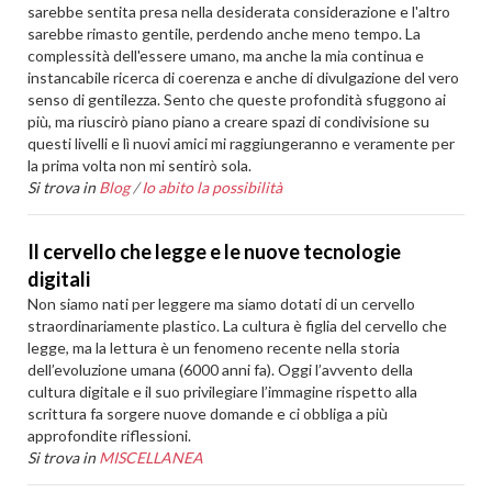
sarebbe sentita presa nella desiderata considerazione e l'altro
sarebbe rimasto gentile, perdendo anche meno tempo. La
complessità dell'essere umano, ma anche la mia continua e
instancabile ricerca di coerenza e anche di divulgazione del vero
senso di gentilezza. Sento che queste profondità sfuggono ai
più, ma riuscirò piano piano a creare spazi di condivisione su
questi livelli e lì nuovi amici mi raggiungeranno e veramente per
la prima volta non mi sentirò sola.
Si trova in
Blog
/
Io abito la possibilità
Il cervello che legge e le nuove tecnologie
digitali
Non siamo nati per leggere ma siamo dotati di un cervello
straordinariamente plastico. La cultura è figlia del cervello che
legge, ma la lettura è un fenomeno recente nella storia
dell’evoluzione umana (6000 anni fa). Oggi l’avvento della
cultura digitale e il suo privilegiare l’immagine rispetto alla
scrittura fa sorgere nuove domande e ci obbliga a più
approfondite riflessioni.
Si trova in
MISCELLANEA