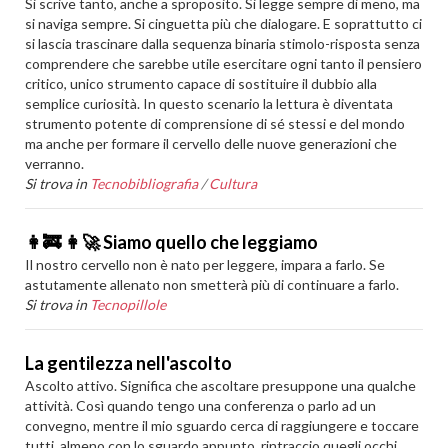
Si scrive tanto, anche a sproposito. Si legge sempre di meno, ma
si naviga sempre. Si cinguetta più che dialogare. E soprattutto ci
si lascia trascinare dalla sequenza binaria stimolo-risposta senza
comprendere che sarebbe utile esercitare ogni tanto il pensiero
critico, unico strumento capace di sostituire il dubbio alla
semplice curiosità. In questo scenario la lettura è diventata
strumento potente di comprensione di sé stessi e del mondo
ma anche per formare il cervello delle nuove generazioni che
verranno.
Si trova in
Tecnobibliografia
/
Cultura
👩‍🚒️ 👩‍🚀️ Siamo quello che leggiamo
Il nostro cervello non è nato per leggere, impara a farlo. Se
astutamente allenato non smetterà più di continuare a farlo.
Si trova in
Tecnopillole
La gentilezza nell'ascolto
Ascolto attivo. Significa che ascoltare presuppone una qualche
attività. Così quando tengo una conferenza o parlo ad un
convegno, mentre il mio sguardo cerca di raggiungere e toccare
tutti, almeno con lo sguardo appunto, rintraccio quegli occhi,