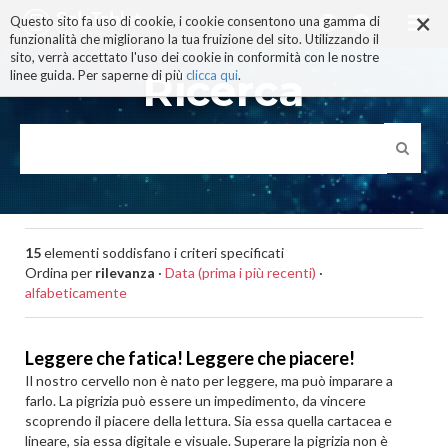
×
Salta
Questo sito fa uso di cookie, i cookie consentono una gamma di
ai
funzionalità che migliorano la tua fruizione del sito. Utilizzando il
contenuti.
sito, verrà accettato l'uso dei cookie in conformità con le nostre
|
Ricerca
linee guida. Per saperne di più
clicca qui
.
Salta
alla
navigazione
15
elementi soddisfano i criteri specificati
Ordina per
rilevanza
·
Data (prima i più recenti)
·
alfabeticamente
Leggere che fatica! Leggere che piacere!
Il nostro cervello non è nato per leggere, ma può imparare a
farlo. La pigrizia può essere un impedimento, da vincere
scoprendo il piacere della lettura. Sia essa quella cartacea e
lineare, sia essa digitale e visuale. Superare la pigrizia non è