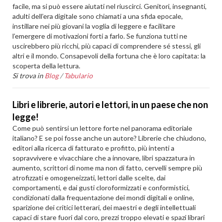
facile, ma si può essere aiutati nel riuscirci. Genitori, insegnanti,
adulti dell’era digitale sono chiamati a una sfida epocale,
instillare nei più giovani la voglia di leggere e facilitare
l’emergere di motivazioni forti a farlo. Se funziona tutti ne
uscirebbero più ricchi, più capaci di comprendere sé stessi, gli
altri e il mondo. Consapevoli della fortuna che è loro capitata: la
scoperta della lettura.
Si trova in
Blog
/
Tabulario
Libri e librerie, autori e lettori, in un paese che non
legge!
Come può sentirsi un lettore forte nel panorama editoriale
italiano? E se poi fosse anche un autore? Librerie che chiudono,
editori alla ricerca di fatturato e profitto, più intenti a
sopravvivere e vivacchiare che a innovare, libri spazzatura in
aumento, scrittori di nome ma non di fatto, cervelli sempre più
atrofizzati e omogeneizzati, lettori dalle scelte, dai
comportamenti, e dai gusti cloroformizzati e conformistici,
condizionati dalla frequentazione dei mondi digitali e online,
sparizione dei critici letterari, dei maestri e degli intellettuali
capaci di stare fuori dal coro, prezzi troppo elevati e spazi librari