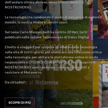
dell’andare oltre e altrove, verso l’Altro, dentro il
NOSTROVERSO.
La tecnologia sta cambiando il modo di pensare e di vedere il
mondo, la nostra mente e i nostri cuori.
Sul tema Carlo Mazzucchelli ha scritto 22 libri, tutti
pubblicati nella collana Tecnovisions di Delos Digital.
L'invito è a leggerli per scoprire gli effetti della tecnologia
sulla vita di tutti i giorni, per elaborare una riflessione critica
sulla tecnologia, per abitare le piattaforme online in modo
responsabile e (TECNO) CONSAPEVOLE, per riscoprire il
NOSTROVERSO adottando pratiche umaniste utili a
resistere al Metaverso.
Da cittadini!
SCOPRI DI PIÙ