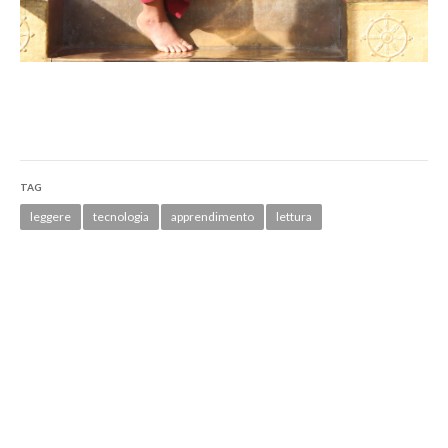
TAG
leggere
tecnologia
apprendimento
lettura