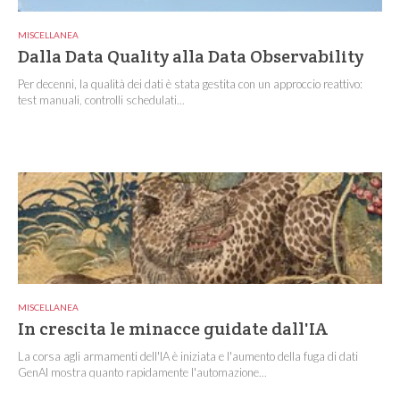
MISCELLANEA
Dalla Data Quality alla Data Observability
Per decenni, la qualità dei dati è stata gestita con un approccio reattivo:
test manuali, controlli schedulati...
MISCELLANEA
In crescita le minacce guidate dall'IA
La corsa agli armamenti dell'IA è iniziata e l'aumento della fuga di dati
GenAI mostra quanto rapidamente l'automazione...