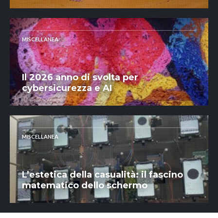
MISCELLANEA
Il 2026 anno di svolta per
cybersicurezza e AI
MISCELLANEA
L’estetica della casualità: il fascino
matematico dello schermo