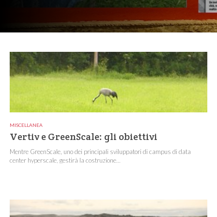
MISCELLANEA
Vertiv e GreenScale: gli obiettivi
Mentre GreenScale, uno dei principali sviluppatori di campus di data
center hyperscale, gestirà la costruzione...