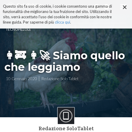
×
Salta
Questo sito fa uso di cookie, i cookie consentono una gamma di
ai
funzionalità che migliorano la tua fruizione del sito. Utilizzando il
contenuti.
sito, verrà accettato l'uso dei cookie in conformità con le nostre
|
linee guida. Per saperne di più
clicca qui
.
Salta
TECNOPILLOLE
alla
navigazione
👩‍🚒️ 👩‍🚀️ Siamo quello
che leggiamo
10 Gennaio 2020
Redazione SoloTablet
Redazione SoloTablet