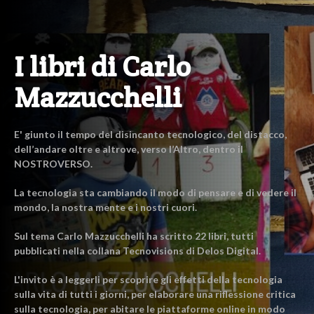
I libri di Carlo
Mazzucchelli
E' giunto il tempo del disincanto tecnologico, del distacco,
dell’andare oltre e altrove, verso l’Altro, dentro il
NOSTROVERSO.
La tecnologia sta cambiando il modo di pensare e di vedere il
mondo, la nostra mente e i nostri cuori.
Sul tema Carlo Mazzucchelli ha scritto 22 libri, tutti
pubblicati nella collana Tecnovisions di Delos Digital.
L'invito è a leggerli per scoprire gli effetti della tecnologia
sulla vita di tutti i giorni, per elaborare una riflessione critica
sulla tecnologia, per abitare le piattaforme online in modo