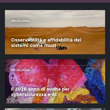
MISCELLANEA
Osservabilità e affidabilità dei
sistemi come must
MISCELLANEA
Il 2026 anno di svolta per
cybersicurezza e AI