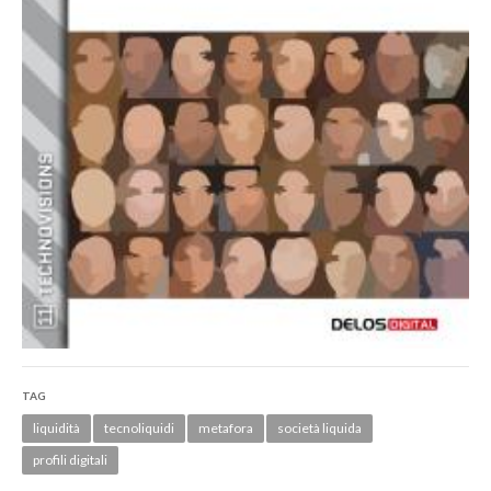
TAG
liquidità
tecnoliquidi
metafora
società liquida
profili digitali