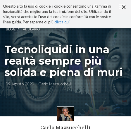
×
Salta
Questo sito fa uso di cookie, i cookie consentono una gamma di
ai
funzionalità che migliorano la tua fruizione del sito. Utilizzando il
contenuti.
sito, verrà accettato l'uso dei cookie in conformità con le nostre
|
linee guida. Per saperne di più
clicca qui
.
Salta
/
BLOG
TABULARIO
alla
navigazione
Tecnoliquidi in una
realtà sempre più
solida e piena di muri
09 Agosto 2020
Carlo Mazzucchelli
Carlo Mazzucchelli