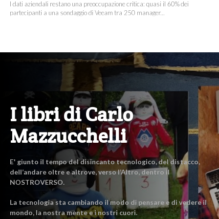
I dati aziendali restano una preoccupazione critica: quasi il 60% dei
partecipanti a una sondaggio di Veeam tra 250 manager...
I libri di Carlo
Mazzucchelli
E' giunto il tempo del disincanto tecnologico, del distacco,
dell’andare oltre e altrove, verso l’Altro, dentro il
NOSTROVERSO.
La tecnologia sta cambiando il modo di pensare e di vedere il
mondo, la nostra mente e i nostri cuori.