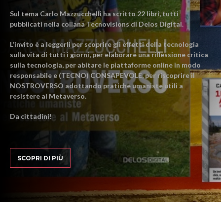
Sul tema Carlo Mazzucchelli ha scritto 22 libri, tutti
pubblicati nella collana Tecnovisions di Delos Digital.
L'invito è a leggerli per scoprire gli effetti della tecnologia
sulla vita di tutti i giorni, per elaborare una riflessione critica
sulla tecnologia, per abitare le piattaforme online in modo
responsabile e (TECNO) CONSAPEVOLE, per riscoprire il
NOSTROVERSO adottando pratiche umaniste utili a
resistere al Metaverso.
Da cittadini!
SCOPRI DI PIÙ