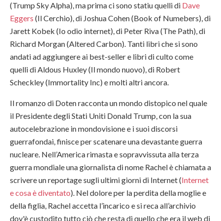
(Trump Sky Alpha), ma prima ci sono statiu quelli di
Dave
Eggers
(Il Cerchio), di Joshua Cohen (Book of Numebers), di
Jarett Kobek (Io odio internet), di Peter Riva (The Path), di
Richard Morgan (Altered Carbon). Tanti libri che si sono
andati ad aggiungere ai best-seller e libri di culto come
quelli di Aldous Huxley (Il mondo nuovo), di Robert
Scheckley (Immortality Inc) e molti altri ancora.
Il romanzo di Doten racconta un mondo distopico nel quale
il Presidente degli Stati Uniti Donald Trump, con la sua
autocelebrazione in mondovisione e i suoi discorsi
guerrafondai, finisce per scatenare una devastante guerra
nucleare. Nell’America rimasta e sopravvissuta alla terza
guerra mondiale una giornalista di nome Rachel è chiamata a
scrivere un reportage sugli ultimi giorni di Internet (
Internet
e cosa è diventato
). Nel dolore per la perdita della moglie e
della figlia, Rachel accetta l’incarico e si reca all’archivio
dov'è custodito tutto ciò che resta di quello che era il web di