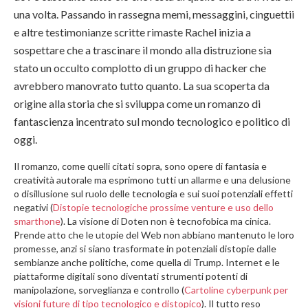
una volta. Passando in rassegna memi, messaggini, cinguettii
e altre testimonianze scritte rimaste Rachel inizia a
sospettare che a trascinare il mondo alla distruzione sia
stato un occulto complotto di un gruppo di hacker che
avrebbero manovrato tutto quanto. La sua scoperta da
origine alla storia che si sviluppa come un romanzo di
fantascienza incentrato sul mondo tecnologico e politico di
oggi.
Il romanzo, come quelli citati sopra, sono opere di fantasia e
creatività autorale ma esprimono tutti un allarme e una delusione
o disillusione sul ruolo delle tecnologia e sui suoi potenziali effetti
negativi (
Distopie tecnologiche prossime venture e uso dello
smarthone
). La visione di Doten non è tecnofobica ma cinica.
Prende atto che le utopie del Web non abbiano mantenuto le loro
promesse, anzi si siano trasformate in potenziali distopie dalle
sembianze anche politiche, come quella di Trump. Internet e le
piattaforme digitali sono diventati strumenti potenti di
manipolazione, sorveglianza e controllo (
Cartoline cyberpunk per
visioni future di tipo tecnologico e distopico
). Il tutto reso