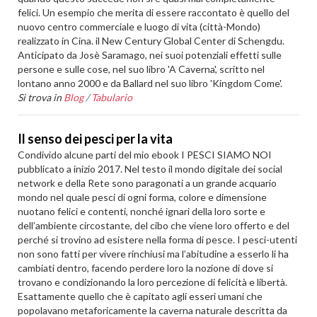
felici. Un esempio che merita di essere raccontato è quello del
nuovo centro commerciale e luogo di vita (città-Mondo)
realizzato in Cina. il New Century Global Center di Schengdu.
Anticipato da Josè Saramago, nei suoi potenziali effetti sulle
persone e sulle cose, nel suo libro 'A Caverna', scritto nel
lontano anno 2000 e da Ballard nel suo libro 'Kingdom Come'.
Si trova in
Blog
/
Tabulario
Il senso dei pesci per la vita
Condivido alcune parti del mio ebook I PESCI SIAMO NOI
pubblicato a inizio 2017. Nel testo il mondo digitale dei social
network e della Rete sono paragonati a un grande acquario
mondo nel quale pesci di ogni forma, colore e dimensione
nuotano felici e contenti, nonché ignari della loro sorte e
dell’ambiente circostante, del cibo che viene loro offerto e del
perché si trovino ad esistere nella forma di pesce. I pesci-utenti
non sono fatti per vivere rinchiusi ma l’abitudine a esserlo li ha
cambiati dentro, facendo perdere loro la nozione di dove si
trovano e condizionando la loro percezione di felicità e libertà.
Esattamente quello che è capitato agli esseri umani che
popolavano metaforicamente la caverna naturale descritta da