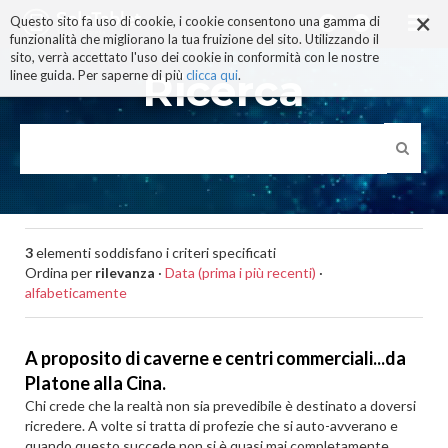
×
Salta
Questo sito fa uso di cookie, i cookie consentono una gamma di
ai
funzionalità che migliorano la tua fruizione del sito. Utilizzando il
contenuti.
sito, verrà accettato l'uso dei cookie in conformità con le nostre
|
Ricerca
linee guida. Per saperne di più
clicca qui
.
Salta
alla
navigazione
3
elementi soddisfano i criteri specificati
Ordina per
rilevanza
·
Data (prima i più recenti)
·
alfabeticamente
A proposito di caverne e centri commerciali...da
Platone alla Cina.
Chi crede che la realtà non sia prevedibile è destinato a doversi
ricredere. A volte si tratta di profezie che si auto-avverano e
quando questo succede non si è quasi mai completamente