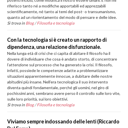
potenti inclusi, come modifica il nostro essere umani. E non mi
riferisco tanto né a modifiche apportabili ed apprezzabili
scientificamente, né tanto ai temi del post- o transumanismo,
quanto ad un riorientamento del modo di pensare e delle idee.
Si trova in
Blog
/
Filosofia e tecnologia
Con la tecnologia si è creato un rapporto di
dipendenza, una relazione disfunzionale.
Nella lunga età di crisi che ci capita di abitare il filosofo ha il
dovere di individuare che cosa è andato storto, di concentrare
l’attenzione sul processo che ha generato la crisi. Il filosofo,
infatti, possiede le competenze adatte a problematizzare
situazioni apparentemente innocue, a dubitare delle nostre
abitudini più insane. Nell’era tecnologica il suo intervento
diventa quindi fondamentale, perché gli uomini, nel giro di
pochissimi anni, sembrano avere perso il controllo sulle loro vite,
sulle loro priorità, sui loro obiettivi.
Si trova in
Blog
/
Filosofia e tecnologia
Viviamo sempre indossando delle lenti (Riccardo