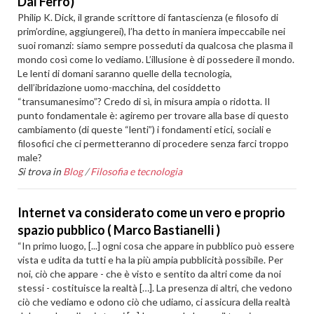
Dal Ferro)
Philip K. Dick, il grande scrittore di fantascienza (e filosofo di
prim’ordine, aggiungerei), l’ha detto in maniera impeccabile nei
suoi romanzi: siamo sempre posseduti da qualcosa che plasma il
mondo così come lo vediamo. L’illusione è di possedere il mondo.
Le lenti di domani saranno quelle della tecnologia,
dell’ibridazione uomo-macchina, del cosiddetto
“transumanesimo”? Credo di sì, in misura ampia o ridotta. Il
punto fondamentale è: agiremo per trovare alla base di questo
cambiamento (di queste “lenti”) i fondamenti etici, sociali e
filosofici che ci permetteranno di procedere senza farci troppo
male?
Si trova in
Blog
/
Filosofia e tecnologia
Internet va considerato come un vero e proprio
spazio pubblico ( Marco Bastianelli )
“In primo luogo, [...] ogni cosa che appare in pubblico può essere
vista e udita da tutti e ha la più ampia pubblicità possibile. Per
noi, ciò che appare - che è visto e sentito da altri come da noi
stessi - costituisce la realtà […]. La presenza di altri, che vedono
ciò che vediamo e odono ciò che udiamo, ci assicura della realtà