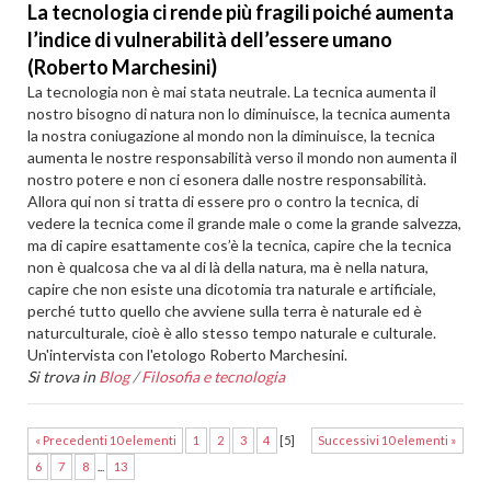
La tecnologia ci rende più fragili poiché aumenta
l’indice di vulnerabilità dell’essere umano
(Roberto Marchesini)
La tecnologia non è mai stata neutrale. La tecnica aumenta il
nostro bisogno di natura non lo diminuisce, la tecnica aumenta
la nostra coniugazione al mondo non la diminuisce, la tecnica
aumenta le nostre responsabilità verso il mondo non aumenta il
nostro potere e non ci esonera dalle nostre responsabilità.
Allora qui non si tratta di essere pro o contro la tecnica, di
vedere la tecnica come il grande male o come la grande salvezza,
ma di capire esattamente cos’è la tecnica, capire che la tecnica
non è qualcosa che va al di là della natura, ma è nella natura,
capire che non esiste una dicotomia tra naturale e artificiale,
perché tutto quello che avviene sulla terra è naturale ed è
naturculturale, cioè è allo stesso tempo naturale e culturale.
Un'intervista con l'etologo Roberto Marchesini.
Si trova in
Blog
/
Filosofia e tecnologia
« Precedenti 10 elementi
1
2
3
4
[
5
]
Successivi 10 elementi »
6
7
8
...
13