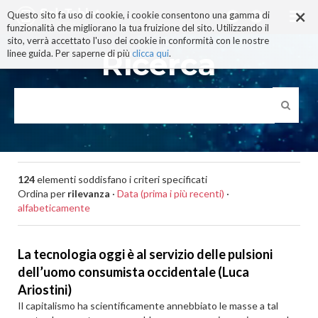
×
Salta
Questo sito fa uso di cookie, i cookie consentono una gamma di
ai
funzionalità che migliorano la tua fruizione del sito. Utilizzando il
contenuti.
sito, verrà accettato l'uso dei cookie in conformità con le nostre
|
Ricerca
linee guida. Per saperne di più
clicca qui
.
Salta
alla
navigazione
124
elementi soddisfano i criteri specificati
Ordina per
rilevanza
·
Data (prima i più recenti)
·
alfabeticamente
La tecnologia oggi è al servizio delle pulsioni
dell’uomo consumista occidentale (Luca
Ariostini)
Il capitalismo ha scientificamente annebbiato le masse a tal