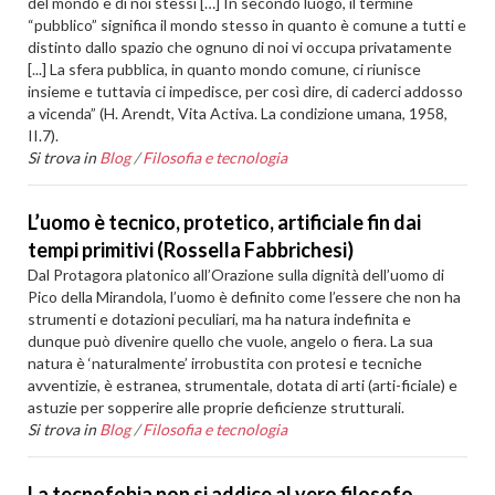
del mondo e di noi stessi […] In secondo luogo, il termine
“pubblico” significa il mondo stesso in quanto è comune a tutti e
distinto dallo spazio che ognuno di noi vi occupa privatamente
[...] La sfera pubblica, in quanto mondo comune, ci riunisce
insieme e tuttavia ci impedisce, per così dire, di caderci addosso
a vicenda” (H. Arendt, Vita Activa. La condizione umana, 1958,
II.7).
Si trova in
Blog
/
Filosofia e tecnologia
L’uomo è tecnico, protetico, artificiale fin dai
tempi primitivi (Rossella Fabbrichesi)
Dal Protagora platonico all’Orazione sulla dignità dell’uomo di
Pico della Mirandola, l’uomo è definito come l’essere che non ha
strumenti e dotazioni peculiari, ma ha natura indefinita e
dunque può divenire quello che vuole, angelo o fiera. La sua
natura è ‘naturalmente’ irrobustita con protesi e tecniche
avventizie, è estranea, strumentale, dotata di arti (arti-ficiale) e
astuzie per sopperire alle proprie deficienze strutturali.
Si trova in
Blog
/
Filosofia e tecnologia
La tecnofobia non si addice al vero filosofo