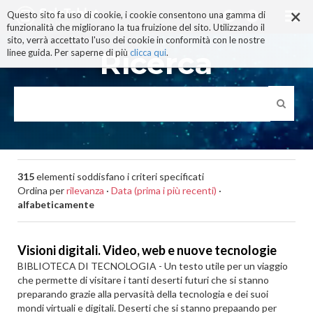
×
Salta
Questo sito fa uso di cookie, i cookie consentono una gamma di
ai
funzionalità che migliorano la tua fruizione del sito. Utilizzando il
contenuti.
sito, verrà accettato l'uso dei cookie in conformità con le nostre
|
Ricerca
linee guida. Per saperne di più
clicca qui
.
Salta
alla
navigazione
315
elementi soddisfano i criteri specificati
Ordina per
rilevanza
·
Data (prima i più recenti)
·
alfabeticamente
Visioni digitali. Video, web e nuove tecnologie
BIBLIOTECA DI TECNOLOGIA - Un testo utile per un viaggio
che permette di visitare i tanti deserti futuri che si stanno
preparando grazie alla pervasità della tecnologia e dei suoi
mondi virtuali e digitali. Deserti che si stanno prepaando per