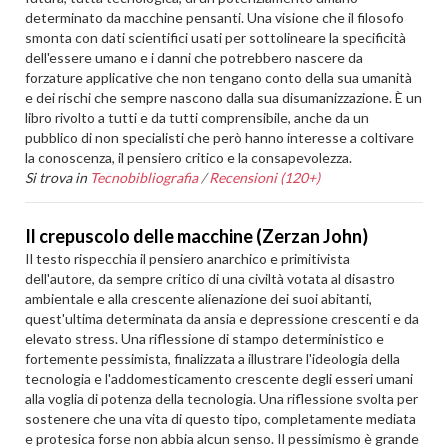
determinato da macchine pensanti. Una visione che il filosofo
smonta con dati scientifici usati per sottolineare la specificità
dell'essere umano e i danni che potrebbero nascere da
forzature applicative che non tengano conto della sua umanità
e dei rischi che sempre nascono dalla sua disumanizzazione. È un
libro rivolto a tutti e da tutti comprensibile, anche da un
pubblico di non specialisti che però hanno interesse a coltivare
la conoscenza, il pensiero critico e la consapevolezza.
Si trova in
Tecnobibliografia
/
Recensioni (120+)
Il crepuscolo delle macchine (Zerzan John)
Il testo rispecchia il pensiero anarchico e primitivista
dell'autore, da sempre critico di una civiltà votata al disastro
ambientale e alla crescente alienazione dei suoi abitanti,
quest'ultima determinata da ansia e depressione crescenti e da
elevato stress. Una riflessione di stampo deterministico e
fortemente pessimista, finalizzata a illustrare l'ideologia della
tecnologia e l'addomesticamento crescente degli esseri umani
alla voglia di potenza della tecnologia. Una riflessione svolta per
sostenere che una vita di questo tipo, completamente mediata
e protesica forse non abbia alcun senso. Il pessimismo è grande