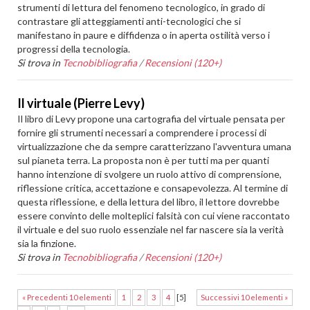
strumenti di lettura del fenomeno tecnologico, in grado di
contrastare gli atteggiamenti anti-tecnologici che si
manifestano in paure e diffidenza o in aperta ostilità verso i
progressi della tecnologia.
Si trova in
Tecnobibliografia
/
Recensioni (120+)
Il virtuale (Pierre Levy)
Il libro di Levy propone una cartografia del virtuale pensata per
fornire gli strumenti necessari a comprendere i processi di
virtualizzazione che da sempre caratterizzano l'avventura umana
sul pianeta terra. La proposta non è per tutti ma per quanti
hanno intenzione di svolgere un ruolo attivo di comprensione,
riflessione critica, accettazione e consapevolezza. Al termine di
questa riflessione, e della lettura del libro, il lettore dovrebbe
essere convinto delle molteplici falsità con cui viene raccontato
il virtuale e del suo ruolo essenziale nel far nascere sia la verità
sia la finzione.
Si trova in
Tecnobibliografia
/
Recensioni (120+)
« Precedenti 10 elementi
1
2
3
4
[
5
]
Successivi 10 elementi »