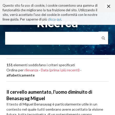
×
Salta
Questo sito fa uso di cookie, i cookie consentono una gamma di
ai
funzionalità che migliorano la tua fruizione del sito. Utilizzando il
contenuti.
sito, verrà accettato l'uso dei cookie in conformità con le nostre
|
Ricerca
linee guida. Per saperne di più
clicca qui
.
Salta
alla
navigazione
151
elementi soddisfano i criteri specificati
Ordina per
rilevanza
·
Data (prima i più recenti)
·
alfabeticamente
Il cervello aumentato, l'uomo diminuito di
Benasayag Miguel
Il testo di Miguel Benasayag è particolarmente utile in un
contesto nel quale tutti sembrano avere accettato la visione
futura, tutta tecnologica, di un potenziamento umano