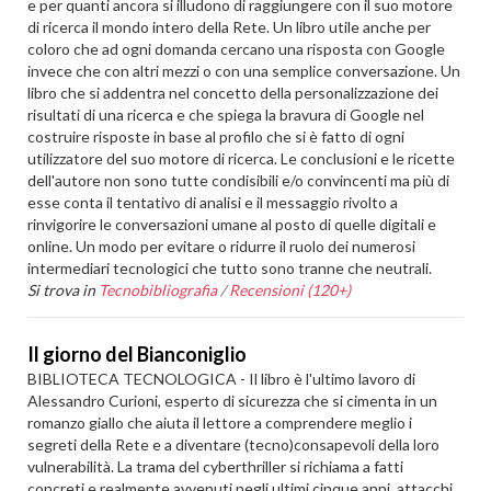
e per quanti ancora si illudono di raggiungere con il suo motore
di ricerca il mondo intero della Rete. Un libro utile anche per
coloro che ad ogni domanda cercano una risposta con Google
invece che con altri mezzi o con una semplice conversazione. Un
libro che si addentra nel concetto della personalizzazione dei
risultati di una ricerca e che spiega la bravura di Google nel
costruire risposte in base al profilo che si è fatto di ogni
utilizzatore del suo motore di ricerca. Le conclusioni e le ricette
dell'autore non sono tutte condisibili e/o convincenti ma più di
esse conta il tentativo di analisi e il messaggio rivolto a
rinvigorire le conversazioni umane al posto di quelle digitali e
online. Un modo per evitare o ridurre il ruolo dei numerosi
intermediari tecnologici che tutto sono tranne che neutrali.
Si trova in
Tecnobibliografia
/
Recensioni (120+)
Il giorno del Bianconiglio
BIBLIOTECA TECNOLOGICA - Il libro è l'ultimo lavoro di
Alessandro Curioni, esperto di sicurezza che si cimenta in un
romanzo giallo che aiuta il lettore a comprendere meglio i
segreti della Rete e a diventare (tecno)consapevoli della loro
vulnerabilità. La trama del cyberthriller si richiama a fatti
concreti e realmente avvenuti negli ultimi cinque anni, attacchi