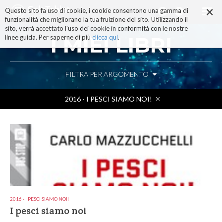
×
Salta
Questo sito fa uso di cookie, i cookie consentono una gamma di
ai
funzionalità che migliorano la tua fruizione del sito. Utilizzando il
contenuti.
sito, verrà accettato l'uso dei cookie in conformità con le nostre
|
I MIEI LIBRI
linee guida. Per saperne di più
clicca qui
.
Salta
alla
navigazione
FILTRA PER ARGOMENTO
2016 - I PESCI SIAMO NOI!
2016 - I PESCI SIAMO NOI!
I pesci siamo noi