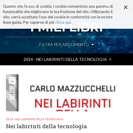
×
Salta
Questo sito fa uso di cookie, i cookie consentono una gamma di
ai
funzionalità che migliorano la tua fruizione del sito. Utilizzando il
contenuti.
sito, verrà accettato l'uso dei cookie in conformità con le nostre
|
I MIEI LIBRI
linee guida. Per saperne di più
clicca qui
.
Salta
alla
navigazione
FILTRA PER ARGOMENTO
2014 - NEI LABIRINTI DELLA TECNOLOGIA
2014 - NEI LABIRINTI DELLA TECNOLOGIA
Nei labirinti della tecnologia