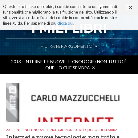
×
Salta
Questo sito fa uso di cookie, i cookie consentono una gamma di
ai
funzionalità che migliorano la tua fruizione del sito. Utilizzando il
contenuti.
sito, verrà accettato l'uso dei cookie in conformità con le nostre
|
I MIEI LIBRI
linee guida. Per saperne di più
clicca qui
.
Salta
alla
navigazione
FILTRA PER ARGOMENTO
2013 - INTERNET E NUOVE TECNOLOGIE: NON TUTTO È
QUELLO CHE SEMBRA
2013 - INTERNET E NUOVE TECNOLOGIE: NON TUTTO È QUELLO CHE SEMBRA
Internet e nuove tecnologie: non tutto è